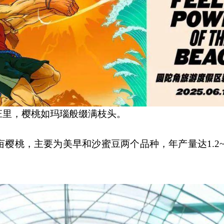
庄里，樱桃如玛瑙般缀满枝头。
樱桃，主要为美早和沙蜜豆两个品种，年产量达1.2~1