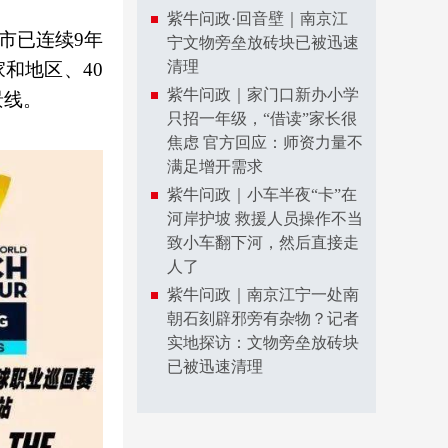
紫牛问政·回音壁｜南京江
市已连续9年
宁文物旁垒放砖块已被迅速
清理
和地区、40
紫牛问政｜家门口新办小学
景线。
只招一年级，“借读”家长很
焦虑 官方回应：师资力量不
满足增开需求
紫牛问政｜小车半夜“卡”在
河岸护坡 救援人员操作不当
致小车翻下河，然后直接走
人了
紫牛问政｜南京江宁一处南
朝石刻辟邪旁有杂物？记者
实地探访：文物旁垒放砖块
已被迅速清理