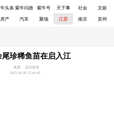
紫牛头条
紫牛问政
紫牛号
天下事
社会
文娱
房产
汽车
聚场
江苏
南京
苏州
万余尾珍稀鱼苗在启入江
来源：
启东发布
2025-06-08 15:44:00