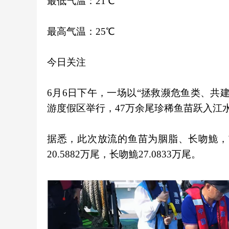
最低气温：21℃
最高气温：25℃
今日关注
6月6日下午，一场以“拯救濒危鱼类、共建
游度假区举行，47万余尾珍稀鱼苗跃入江
据悉，此次放流的鱼苗为胭脂、长吻鮠，
20.5882万尾，长吻鮠27.0833万尾。