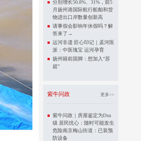
分别增长50.8%、31%，前5
月扬州港国际航行船舶和货
物进出口岸数量创新高
请事假会影响年休假吗？解
答来了→
运河非遗 匠心印记｜孟河医
派：中医瑰宝 运河孕育
扬州籍前国脚：想加入“苏
超”
紫牛问政
更多>>
紫牛问政｜房屋鉴定为Dsu
级 居民忧心：随时可能发生
危险南京梅山街道：已装预
防设备