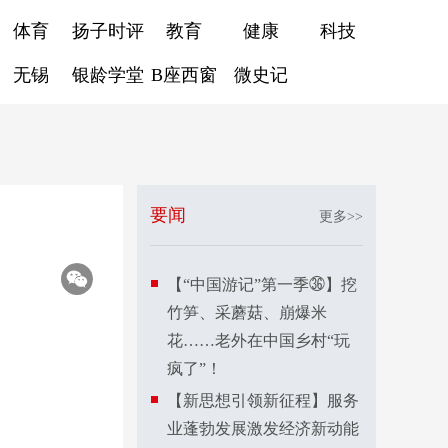
体育
扬子时评
教育
健康
科技
无锡
银龄学堂
B座西窗
微史记
要闻
更多>>
【“中国游记”第一季㊱】挖
竹笋、采蘑菇、崩爆米
花……老外在中国乡村“玩
疯了”！
【新思想引领新征程】服务
业蓬勃发展激发经济新动能