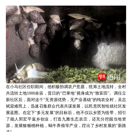
在小马社区任职期间，他积极协调农户意愿，统筹土地流转，全村
共流转土地1000余亩，昔日的“巴掌地”摇身成为“致富田”。调任立
新社区后，面对这个“无资源优势，无产业基础”的纯农业村，吴志
斌迎难而上，迅速召集群众代表共谋发展，以民意民智绘就社区发
展蓝图。在定下“多元发展”的目标后，他不仅以乡贤为纽带，招引
了能人郭宏平返乡创业，打造九雅生态农庄，还充分挖掘当地资
源，发展猕猴桃种植，蜗牛养殖等产业，蹚出了乡村发展的“新路
子”。