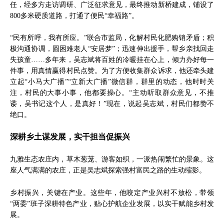
任，经多方走访调研、广泛征求意见，最终推动新桥建成，铺设了
800多米硬质道路，打通了便民“幸福路”。
“民有所呼，我有所应。”联合市监局，化解村民化肥购销矛盾；积
极沟通协调，圆困难老人“安居梦”；迅速伸出援手，帮乡亲找回走
失孩童……多年来，吴志斌将百姓的冷暖挂在心上，倾力办好每一
件事，用真情赢得村民点赞。为了方便收集群众诉求，他还牵头建
立起“小马大广播”“立新大广播”微信群，群里的动态，他时时关
注，村民的大事小事，他都要操心。“主动听取群众意见，不推
诿，吴书记这个人，是真好！”现在，说起吴志斌，村民们都赞不
绝口。
深耕乡土谋发展，实干担当促振兴
九雅生态农庄内，草木葱茏、游客如织，一派热闹繁忙的景象。这
座人气满满的农庄，正是吴志斌探索强村富民之路的生动缩影。
乡村振兴，关键在产业。这些年，他咬定产业兴村不放松，带领
“两委”班子深耕特色产业，贴心护航企业发展，以实干赋能乡村发
展。