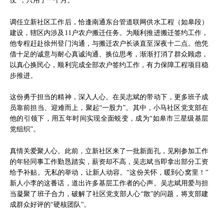
仗”，只用了一个月。
调任立新社区工作后，恰逢南通东台管道联网供水工程（如皋段）
建设，辖区内涉及11户农户搬迁任务。为顺利推进搬迁签约工作，
他专程赶赴徐州登门沟通，与搬迁农户长谈直至深夜十二点。他凭
借十足的诚意与耐心真诚沟通、换位思考，渐渐打消了群众顾虑，
以真心换民心，顺利完成全部农户签约工作，有力保障工程项目稳
步推进。
这份勇于担当的精神，深入人心。在吴志斌的带动下，更多班子成
员靠前担当、迎难而上，聚起“一股力”。其中，小马社区党支部在
他的引领下，用五年时间实现全面蜕变，成为“如皋市三星级基层
党组织”。
真情关爱聚人心。此前，立新社区来了一批新面孔，见刚参加工作
的年轻同事工作勤恳踏实，薪资却不高，吴志斌当即拿出部分工资
给予补贴。无私的举动，让新人动容。“这份关怀，暖到心窝里！”
新人小李的这番话，道出许多基层工作者的心声。吴志斌用爱与担
当凝聚了班子合力，破解了社区党支部人心“散”的问题，将支部建
成群众好评的“硬核团队”。