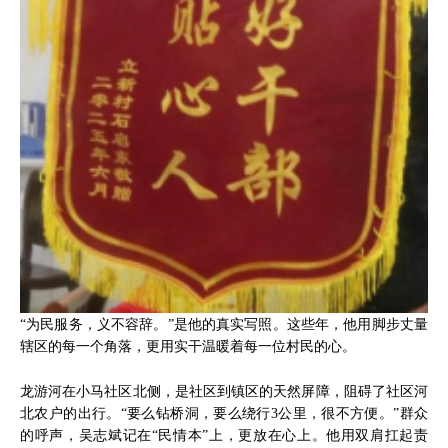
“为民服务，义不容辞。”是他的真实写照。这些年，他用脚步丈量
辖区的每一个角落，更用实干温暖着每一位村民的心。
龙游河在小马社区北侧，是社区到镇区的天然屏障，阻碍了社区河
北农户的出行。“要么钻桥洞，要么绕行3公里，很不方便。”群众
的呼声，吴志斌记在“民情本”上，更放在心上。他用双肩扛起责