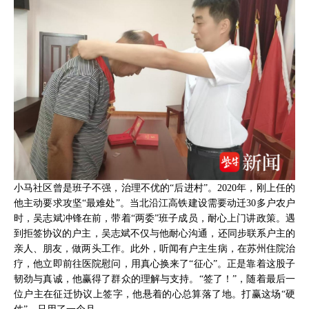
小马社区曾是班子不强，治理不优的“后进村”。2020年，刚上任的
他主动要求攻坚“最难处”。当北沿江高铁建设需要动迁30多户农户
时，吴志斌冲锋在前，带着“两委”班子成员，耐心上门讲政策。遇
到拒签协议的户主，吴志斌不仅与他耐心沟通，还同步联系户主的
亲人、朋友，做两头工作。此外，听闻有户主生病，在苏州住院治
疗，他立即前往医院慰问，用真心换来了“征心”。正是靠着这股子
韧劲与真诚，他赢得了群众的理解与支持。“签了！”，随着最后一
位户主在征迁协议上签字，他悬着的心总算落了地。打赢这场“硬