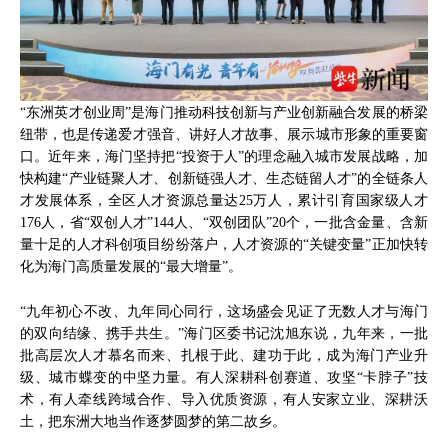
“东洲英才创业周”是海门推动科技创新与产业创新融合发展的桥梁
纽带，也是传递爱才强音、讲好人才故事、展示城市形象的重要窗
口。近年来，海门坚持把“投资于人”的理念融入城市发展战略，加
快构建“产业链聚人才、创新链强人才、生态链留人才”的全链条人
才发展体系，全区人才资源总量达25万人，累计引育国家级人才
176人，省“双创人才”144人、“双创团队”20个，一批含金量、含新
量十足的人才科创项目纷纷落户，人才资源的“关键变量”正加快转
化为海门高质量发展的“最大增量”。
“九年初心不改、九年同心同行，这场盛会见证了无数人才与海门
的双向结缘、携手共生。”海门区委书记沈旭东说，九年来，一批
批高层次人才慕名而来、扎根于此、建功于此，成为海门产业升
级、城市蝶变的中坚力量。有人深耕科创赛道、攻坚“卡脖子”技
术，有人牵线跨域合作、导入优质资源，有人安家立业、深耕沃
土，把东洲大地当作逐梦圆梦的第二故乡。