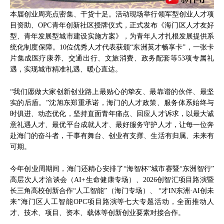
本届创业周亮点密集、干货十足。活动现场举行领军型创业人才项
目资助、OPC青年创新社区授牌仪式，正式发布《海门区人才友好
型、青年发展型城市建设实施方案》，为青年人才扎根发展提供系
统化制度保障。10位优秀人才代表获颁“东洲英才畅享卡”，一张卡
片集成医疗康养、交通出行、文旅消费、政务配套等53项专属礼
遇，实现城市精准礼遇、暖心直达。
“我们愿做大家创新创业路上最贴心的挚友、最靠谱的伙伴、最坚
实的后盾。”沈旭东郑重承诺，海门的人才政策、服务体系始终与
时俱进、动态优化，坚持直面青年痛点、回应人才诉求，以最大诚
意礼遇人才、最优平台成就人才、最好服务守护人才，让每一位奔
赴海门的奋斗者，干事有舞台、创业有支撑、生活有归属、未来有
可期。
今年创业周期间，海门还精心安排了“海智杯”城市赛暨“东洲智行”
高层次人才洽谈会（AI+生命健康专场）、2026创智汇项目路演暨
长三角高校创新合作“人工智能”（海门专场）、 “才IN东洲·AI创未
来”海门区人工智能OPC项目路演等七大专题活动，全面推动人
才、技术、项目、资本、载体等创新创业要素对接合作。