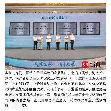
当前的海门，正站在千载难逢的发展风口。北沿江高铁、海太长江
隧道、南通新机场三大国家级工程加速落地，全域纳入上海大都市
圈半小时通勤圈，26分钟直达上海、10分钟通达苏南，立体交通格
局彻底重塑城市区位优势。沈旭东表示，交通重塑格局、区位激活
未来，投资海门就是布局上海，选择海门就是锚定未来，这座临江
向海的青春之城，正以开放姿态诚邀天下英才择此而立、逐梦而
行、共生共荣。