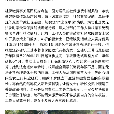
社保缴费事关居民切身利益，面对居民的社保缴费中断风险，该镇
做好缴费情况动态监测，防止因离职流动、社保政策误解、单位违
规等原因导致社保断缴，切实筑牢“应保尽保”防线。为防止居民无
法及时享受医保报销或养老待遇，镇人社部门工作人员根据系统预
警名单进行精准提醒。此前，工作人员前往鼓楼社区居民曹女士家
中开展政策上门服务。46岁的曹女士，已经以灵活就业人员身份累
计缴纳社保180个月，原本计划到退休年龄正常办理退休手续。但
根据江苏省职工基本养老保险政策调整方案，全省职工养老最低缴
费年限将从2030年1月1日起逐步提高，采取渐进式调整方式，每年
延长6个月。曹女士目前处于社保断缴状态，按照这一政策调整推
算，她到法定退休年龄时，很可能会因最低缴费年限不足，面临无
法正常办理退休手续的问题。工作人员从闲聊家常入手，先耐心询
问曹女士的从业经历，细致了解她当下生活和缴费面临的实际困
难，再自然而然地切入新政策解读，让曹女士在轻松交流中理清了
关键政策信息。全程旁听的曹女士丈夫当场表示，一定会尽快帮妻
子办理社保续缴，绝不能因为缴费年限不够损害自身的合法权益。
工作人员离开时，曹女士及家人再三表达感谢。