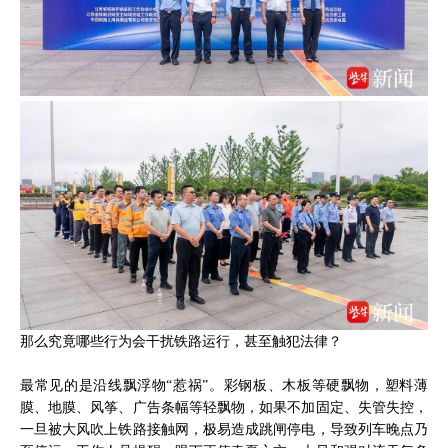
那么究竟哪些行为会干扰铁路运行，甚至触犯法律？
最常见的是沿线飘浮物“惹祸”。彩钢板、木板等硬飘物，塑料薄
膜、地膜、风筝、广告条幅等轻飘物，如果不加固定、失管失控，
一旦被大风吹上铁路接触网，极易造成跳闸停电，导致列车晚点乃