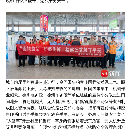
说明“什么不能干、怎么干更安全”。
城市站厅里的宣讲火热进行，乡间田头的宣传同样沾着泥土气。眼
下恰逢苏北小麦、大蒜成熟丰收的关键期，田间农事集中、机械作
业频繁。徐州电务段、徐州车务段等单位组建的宣传小分队走进田
间地头，将违规烧荒、无人机“黑飞”、轻飘物清理不到位等案例制
成图文警示展板。还联合铁路公安和村委会，把印有宣传标语和应
急联系电话的手提袋送到农户手里。在新长工务段，一辆安全宣传
“大篷车”开进村庄和集市，车身两侧张贴着烧荒危害、无人机升放
等典型案例展板，车顶“小喇叭”循环播放着《铁路安全管理条例》