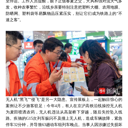
至停运。工作人员提醒，眼下正值春夏之交，大风和强对流天气多
发，收种农事繁忙，沿线乡亲要特别注意把塑料大棚、农用地膜、
防晒网、塑料袋等易飘物品压紧压实，别让它们成为铁路上的“不
速之客”。
无人机“黑飞”“侵飞”是另一大隐患。宣传展板上，一起触目惊心的
案例让不少旅客驻足：今年4月，有人在京沪高铁沿线操控无人机
为麦田喷洒农药，无人机违法从高架桥下穿越，随后失控坠入线
路。疾驰的G15次列车躲闪不及撞上无人机，造成车辆故障，紧急
停车32分钟，并导致63趟动车组列车晚点。当事人因涉嫌过失损坏