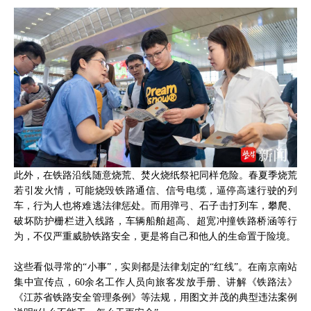
此外，在铁路沿线随意烧荒、焚火烧纸祭祀同样危险。春夏季烧荒
若引发火情，可能烧毁铁路通信、信号电缆，逼停高速行驶的列
车，行为人也将难逃法律惩处。而用弹弓、石子击打列车，攀爬、
破坏防护栅栏进入线路，车辆船舶超高、超宽冲撞铁路桥涵等行
为，不仅严重威胁铁路安全，更是将自己和他人的生命置于险境。
这些看似寻常的“小事”，实则都是法律划定的“红线”。在南京南站
集中宣传点，60余名工作人员向旅客发放手册、讲解《铁路法》
《江苏省铁路安全管理条例》等法规，用图文并茂的典型违法案例