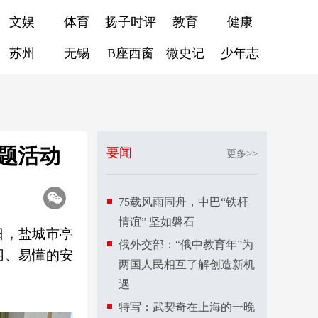
文娱
体育
扬子时评
教育
健康
苏州
无锡
B座西窗
微史记
少年志
题活动
要闻
更多>>
75载风雨同舟，中巴“铁杆
情谊” 坚如磐石
日，盐城市亭
俄外交部：“俄中教育年”为
用、易懂的安
两国人民相互了解创造新机
遇
特写：武契奇在上海的一晚