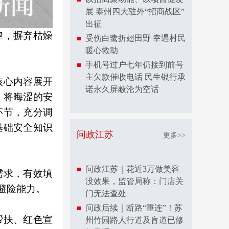
展 泰州四大驻外“招商战区”
出征
律，摒弃枯燥
受伤白鹭折翅田野 幸遇村民
暖心救助
手机号过户七年仍接到前号
主欠款催收电话 民生银行承
核心内容展开
诺永久屏蔽沦为空话
，将晦涩的安
环节，充分调
基础安全知识
问政江苏
更多>>
问政江苏｜花近3万做美容
需求，有效填
没效果，监管局称：门店关
避险能力。
门无法查处
问政后续｜断路“重连”！苏
帮扶、红色宣
州竹园路人行道及盲道已修