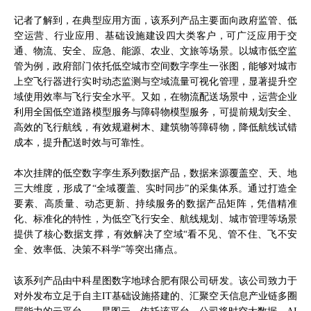
记者了解到，在典型应用方面，该系列产品主要面向政府监管、低
空运营、行业应用、基础设施建设四大类客户，可广泛应用于交
通、物流、安全、应急、能源、农业、文旅等场景。以城市低空监
管为例，政府部门依托低空城市空间数字孪生一张图，能够对城市
上空飞行器进行实时动态监测与空域流量可视化管理，显著提升空
域使用效率与飞行安全水平。又如，在物流配送场景中，运营企业
利用全国低空道路模型服务与障碍物模型服务，可提前规划安全、
高效的飞行航线，有效规避树木、建筑物等障碍物，降低航线试错
成本，提升配送时效与可靠性。
本次挂牌的低空数字孪生系列数据产品，数据来源覆盖空、天、地
三大维度，形成了“全域覆盖、实时同步”的采集体系。通过打造全
要素、高质量、动态更新、持续服务的数据产品矩阵，凭借精准
化、标准化的特性，为低空飞行安全、航线规划、城市管理等场景
提供了核心数据支撑，有效解决了空域“看不见、管不住、飞不安
全、效率低、决策不科学”等突出痛点。
该系列产品由中科星图数字地球合肥有限公司研发。该公司致力于
对外发布立足于自主IT基础设施搭建的、汇聚空天信息产业链多圈
层能力的云平台——星图云。依托该平台，公司将时空大数据、AI