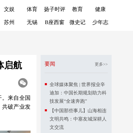
文娱
体育
扬子时评
教育
健康
苏州
无锡
B座西窗
微史记
少年志
体启航
要闻
更多>>
全球媒体聚焦 | 世界报业辛
迪加：中国长期规划助力科
开。来自全国
技发展“全速奔跑”
、共破产业发
【中国那些事儿】山海相连
文明共鸣：中塞友城深耕人
文交流