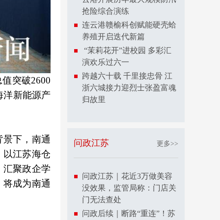
抢险综合演练
连云港赣榆科创赋能硬壳蛤
养殖开启迭代新篇
“茉莉花开”进校园 多彩汇
演欢乐过六一
跨越六十载 千里接忠骨 江
突破2600
浙六城接力迎烈士张盈富魂
，海洋新能源产
归故里
背景下，南通
问政江苏
更多>>
，以江苏海仓
，汇聚政企学
问政江苏｜花近3万做美容
，将成为南通
没效果，监管局称：门店关
门无法查处
问政后续｜断路“重连”！苏