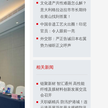
文化遗产共性难题怎么解？
意大利格拉达拉市市长期待
在黄山找到答案！
中国非遗工艺火出圈！印尼
官员：令人眼前一亮
外交部：严正告诫日本右翼
势力倾听正义呼声
相关新闻
链聚新材 智汇通州 高性能
纤维及膜材料创新发展交流
会召开
天职砺精兵 防汛护港城！连
云港开展历年最大规模防汛