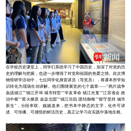
在学校历史课堂上，同学们系统学习了中国历史，加深了对党的历
史的理解与把握，也进一步增强了对党和祖国的热爱之情。此次博
物馆研学活动中，七位同学化身宣讲员（导览员），将课本所学知
识转化为现场生动讲解。他们围绕展览的七个篇章——“鸦片战争
血战镇江”“镇江开埠 城市转型”“辛亥革命 镇江光复”“江苏省会 政
治中枢”“星火燎原 血染北固”“镇江沦陷 团结御侮”“留守坚持 城市
新生”，分段串联、娓娓道来，把书本中静态的文字，化作可讲
述、可传播、可感悟的鲜活历史，真正让学习在实践中落地生根。