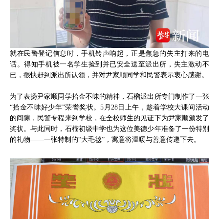
就在民警登记信息时，手机铃声响起，正是焦急的失主打来的电
话。得知手机被一名学生捡到并已安全送至派出所，失主激动不
已，很快赶到派出所认领，并对尹家顺同学和民警表示衷心感谢。
为了表扬尹家顺同学拾金不昧的精神，石榴派出所专门制作了一张
“拾金不昧好少年”荣誉奖状。5月28日上午，趁着学校大课间活动
的间隙，民警专程来到学校，在全校师生的见证下为尹家顺颁发了
奖状。与此同时，石榴初级中学也为这位美德少年准备了一份特别
的礼物——一张特制的“大毛毯”，寓意将温暖与善意传递下去。