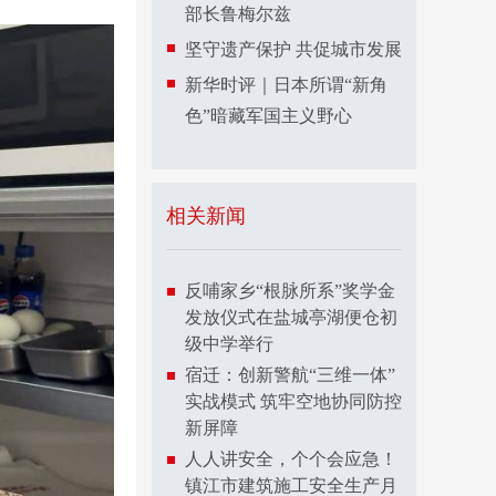
部长鲁梅尔兹
坚守遗产保护 共促城市发展
新华时评｜日本所谓“新角
色”暗藏军国主义野心
相关新闻
反哺家乡“根脉所系”奖学金
发放仪式在盐城亭湖便仓初
级中学举行
宿迁：创新警航“三维一体”
实战模式 筑牢空地协同防控
新屏障
人人讲安全，个个会应急！
镇江市建筑施工安全生产月