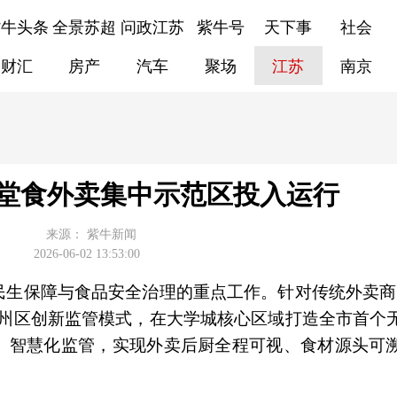
紫牛头条
全景苏超
问政江苏
紫牛号
天下事
社会
财汇
房产
汽车
聚场
江苏
南京
堂食外卖集中示范区投入运行
来源：
紫牛新闻
2026-06-02 13:53:00
民生保障与食品安全治理的重点工作。针对传统外卖商
海州区创新监管模式，在大学城核心区域打造全市首个
、智慧化监管，实现外卖后厨全程可视、食材源头可
。