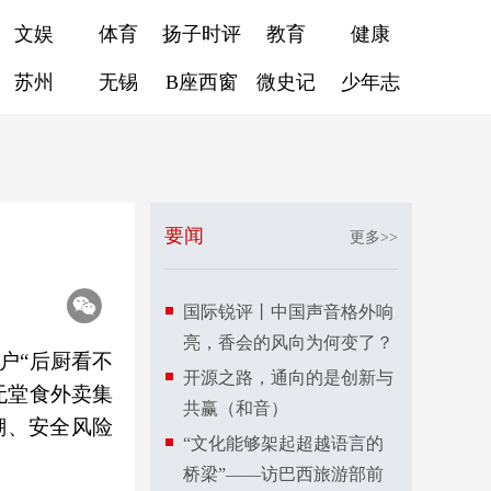
文娱
体育
扬子时评
教育
健康
苏州
无锡
B座西窗
微史记
少年志
要闻
更多>>
国际锐评丨中国声音格外响
亮，香会的风向为何变了？
户“后厨看不
开源之路，通向的是创新与
无堂食外卖集
共赢（和音）
溯、安全风险
“文化能够架起超越语言的
桥梁”——访巴西旅游部前