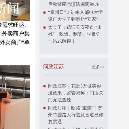
启动暨应急演练圆满举办
“泰州日”走进南京邮电大学
邀广大学子到泰州“安家”
费需求旺盛。
太会了！镇江公安夜市 “出
的外卖商户集
摊”，吃饭、刮奖、学反诈
一站式解锁！
外卖商户“单
问政江苏
更多>>
问政江苏｜花近3万做美容
没效果，监管局称：门店关
门无法查处
问政后续｜断路“重连”！苏
州竹园路人行道及盲道已修
复贯通