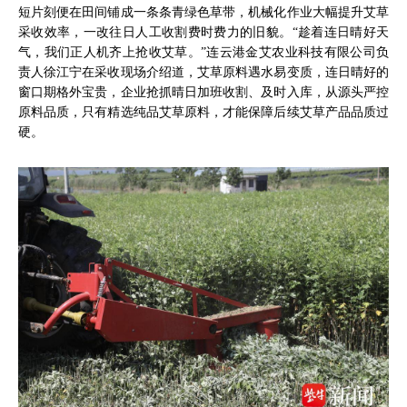
短片刻便在田间铺成一条条青绿色草带，机械化作业大幅提升艾草
采收效率，一改往日人工收割费时费力的旧貌。“趁着连日晴好天
气，我们正人机齐上抢收艾草。”连云港金艾农业科技有限公司负
责人徐江宁在采收现场介绍道，艾草原料遇水易变质，连日晴好的
窗口期格外宝贵，企业抢抓晴日加班收割、及时入库，从源头严控
原料品质，只有精选纯品艾草原料，才能保障后续艾草产品品质过
硬。