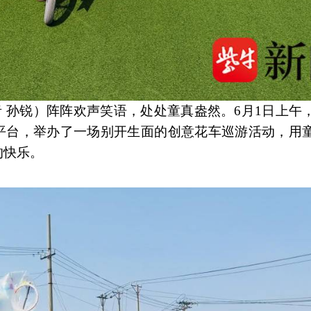
者 孙锐）阵阵欢声笑语，处处童真盎然。6月1日上午
车平台，举办了一场别开生面的创意花车巡游活动，用
的快乐。