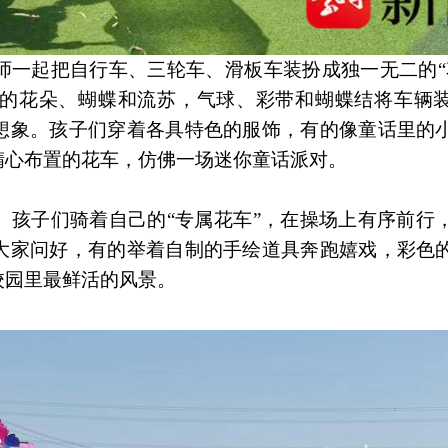
师一起把自行车、三轮车、滑板车装扮成独一无二的“
的花朵、蝴蝶和流苏，气球、彩带和蝴蝶结将车辆
想象。孩子们穿着各具特色的服饰，有的像童话里的
精心布置的花车，仿佛一场迷你童话派对。
。孩子们骑着自己的“专属花车”，在操场上有序前行
大家问好，有的举着自制的手绘道具奔跑嬉戏，彩色
校园里最鲜活的风景。