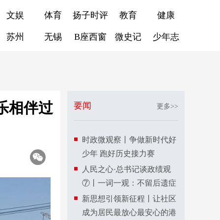
文娱
体育
扬子时评
教育
健康
苏州
无锡
B座西窗
微史记
少年志
乐相伴过
要闻
更多>>
时政微观察丨争做新时代好
少年 跑好历史接力赛
人民之心·总书记谈政绩观
⑦丨一词一观：不留后遗症
新思想引领新征程丨让社区
成为居民最放心最安心的港