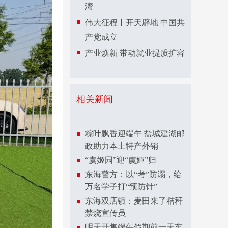
湾
伟大征程丨开天辟地 中国共
产党成立
产业焕新 带动就业提质扩容
相关新闻
粽叶飘香迎端午 盐城建湖邮
政助力本土特产外销
“虞姬园”迎“虞姬”归
东海警方：以“考”防溺，给
万名学子打“预防针”
东海双店镇：麦田来了秸秆
禁烧宣传员
明天开售端午假期前一天车