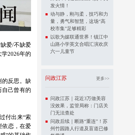
发火情！
动与静，刚与柔，技巧和力
量，勇气和智慧，这场“高
校市集”足够精彩
以歌为媒联通世界！镇江中
山路小学英文合唱汇演欢庆
“缺爱/不缺爱
六一儿童节
2026年的
问政江苏
更多>>
刻的反思。缺
历自己曾有的
问政江苏｜花近3万做美容
没效果，监管局称：门店关
门无法查处
过付出来“索
问政后续｜断路“重连”！苏
型依恋，在爱
州竹园路人行道及盲道已修