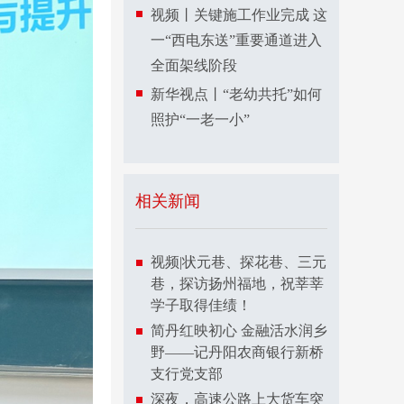
视频丨关键施工作业完成 这
一“西电东送”重要通道进入
全面架线阶段
新华视点丨“老幼共托”如何
照护“一老一小”
相关新闻
视频|状元巷、探花巷、三元
巷，探访扬州福地，祝莘莘
学子取得佳绩！
简丹红映初心 金融活水润乡
野——记丹阳农商银行新桥
支行党支部
深夜，高速公路上大货车突