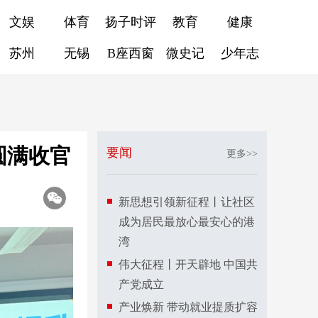
文娱
体育
扬子时评
教育
健康
苏州
无锡
B座西窗
微史记
少年志
圆满收官
要闻
更多>>
新思想引领新征程丨让社区
成为居民最放心最安心的港
湾
伟大征程丨开天辟地 中国共
产党成立
产业焕新 带动就业提质扩容