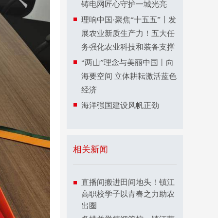
铸电网匠心守护一城光亮
理响中国·聚焦“十五五”丨发
展农业新质生产力！五大任
务强化农业科技和装备支撑
“两山”理念与美丽中国丨向
海要空间 立体耕耘激活蓝色
经济
海洋强国建设风帆正劲
相关新闻
直播间搬进田间地头！镇江
高职校学子以青春之力助农
出圈