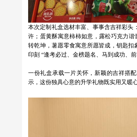
本次定制礼盒选材丰富、事事含吉祥彩头：
许；蛋黄酥寓意柿柿如意，露松巧克力谐音巧 
转乾坤，薯愿零食寓意所愿皆成，钥匙扣象
印刻 “逢考必过、金榜题名、马到成功、前
一份礼盒承载一片关怀，新颖的吉祥搭配
示，这份独具心意的升学礼物既实用又暖