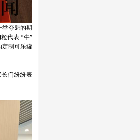
一举夺魁的期
粒代表 “牛”
的定制可乐罐
家长们纷纷表