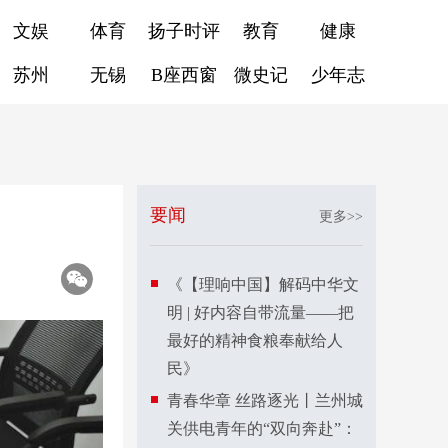
文娱
体育
扬子时评
教育
健康
苏州
无锡
B座西窗
微史记
少年志
要闻
更多>>
《【理响中国】解码中华文
明 | 好内容自带流量——把
最好的精神食粮奉献给人
民》
青春华章 丝路逐光丨兰州城
关供电青年的“双向奔赴”：