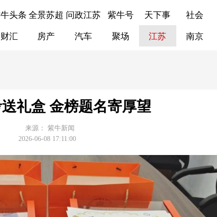
紫牛头条
全景苏超
问政江苏
紫牛号
天下事
社会
财汇
房产
汽车
聚场
江苏
南京
送礼盒 金榜题名寄厚望
来源：
紫牛新闻
2026-06-08 17:11:00