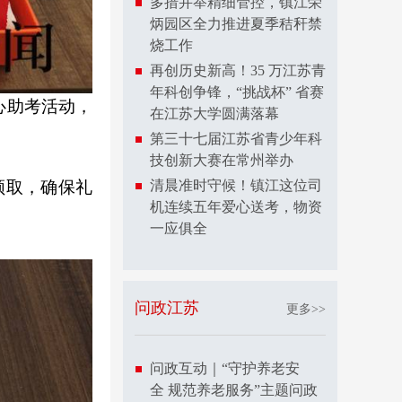
多措并举精细管控，镇江荣
炳园区全力推进夏季秸秆禁
烧工作
再创历史新高！35 万江苏青
年科创争锋，“挑战杯” 省赛
爱心助考活动，
在江苏大学圆满落幕
第三十七届江苏省青少年科
技创新大赛在常州举办
清晨准时守候！镇江这位司
领取，确保礼
机连续五年爱心送考，物资
一应俱全
问政江苏
更多>>
问政互动｜“守护养老安
全 规范养老服务”主题问政