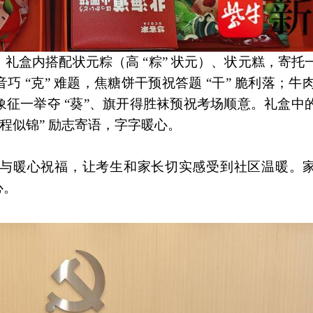
礼盒内搭配状元粽（高 “粽” 状元）、状元糕，寄托
“克” 难题，焦糖饼干预祝答题 “干” 脆利落；牛肉
征一举夺 “葵”、旗开得胜袜预祝考场顺意。礼盒中
程似锦” 励志寄语，字字暖心。
与暖心祝福，让考生和家长切实感受到社区温暖。
心。