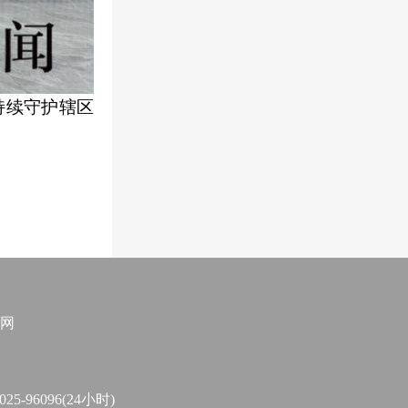
持续守护辖区
网
96096(24小时)