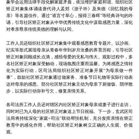
象学会运用法律手段化解家庭矛盾，依法维护家庭和谐。组织社区
矫正对象集体诵读唐代诗人孟郊《游子吟》及朱德《回忆我的母
亲》等名篇佳作。通过“谁言寸草心，报得三春晖”等经典诗句的吟
诵，引导社区矫正对象从中华优秀传统文化中汲取感恩力量，深化
对孝亲尊亲传统美德的理解与认同。
工作人员还组织社区矫正对象集中观看感恩教育专题片。以沙画、
纪实等形式展现母亲从青春年华到岁月沧桑的养育历程，引导社区
矫正对象回顾成长点滴，感悟母爱的无私与伟大。观影过程中，多
名社区矫正对象深受触动，现场氛围庄重而温馨。为将感恩之情转
化为实际行动，区司法局组织社区矫正对象开展“为母亲做一件
事”，鼓励社区矫正对象通过做家务、准备节日礼物等实际行动表
达对母亲的感恩。部分社区矫正对象主动为母亲下厨做饭、陪伴散
步，以实际行动弥补亏欠，修复亲情关系。
各司法所工作人员还对辖区内社区矫正对象母亲或妻子进行走访，
同时对已为人母的社区矫正对象送上节日祝福。下一步，玄武区司
法局将持续深化“家庭+司法”联动帮扶机制，充分发挥亲情在矫正
教育中的感化作用，帮助社区矫正对象树立正确的人生观、价值
观。