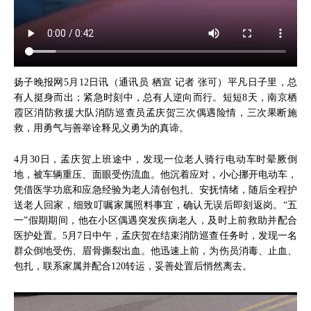
扬子晚报网5月12日讯（通讯员 栖宣 记者 张可）平凡日子里，总
有人挺身而出；紧急时刻中，总有人逆向而行。短短8天，南京栖
霞区消防救援大队消防巡查员孟庆贺三次偶遇险情，三次果断施
救，用勇气与善举诠释见义勇为的真谛。
4月30日，孟庆贺上班途中，发现一位老人骑行电动车时晕厥倒
地，被车辆重压、面眼受伤流血。他沉着应对，小心挪开电动车，
凭借医学功底和应急经验为老人清创包扎、安抚情绪，随后全程护
送老人回家，细致叮嘱家属照料事宜，确认无误后即刻返岗。“五
一”假期期间，他在小区偶遇突发疾病老人，及时上前救助并配合
医护处置。5月7日中午，孟庆贺在结束消防巡查任务时，发现一名
群众倒地受伤、眉骨撕裂出血。他迅速上前，为伤员消毒、止血、
包扎，联系家属并配合120转运，妥善处置后悄然离去。