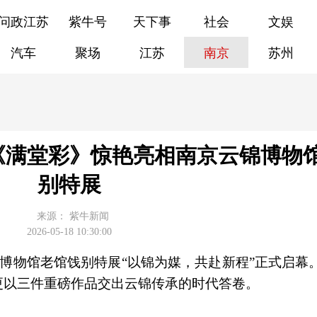
问政江苏
紫牛号
天下事
社会
文娱
汽车
聚场
江苏
南京
苏州
《满堂彩》惊艳亮相南京云锦博物
别特展
来源：
紫牛新闻
2026-05-18 10:30:00
锦博物馆老馆饯别特展“以锦为媒，共赴新程”正式启幕
更以三件重磅作品交出云锦传承的时代答卷。