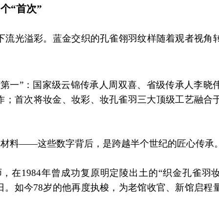
个“首次”
光下流光溢彩。蓝金交织的孔雀翎羽纹样随着观者视角
“第一”：国家级云锦传承人周双喜、省级传承人李晓
作；首次将妆金、妆彩、妆孔雀羽三大顶级工艺融合
30种材料——这些数字背后，是跨越半个世纪的匠心传承
师，在1984年曾成功复原明定陵出土的“织金孔雀羽
天日。如今78岁的他再度执梭，为老馆收官、新馆启程