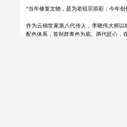
“当年修复文物，是为老祖宗添彩；今年创
作为云锦世家第八代传人，李晓伟大师以
配色体系，首创群青色为底。两代匠心，
作品更获中国当代书坛领军人物、大国非
值由此奠定。
云锦遇上竹编：双非遗首次联袂
展厅另一侧，一把团扇引来观众驻足细观
编国家级传承人刘嘉峰首次携手创作的《
云锦织就雅致肌理，承袭皇家织造的雍容