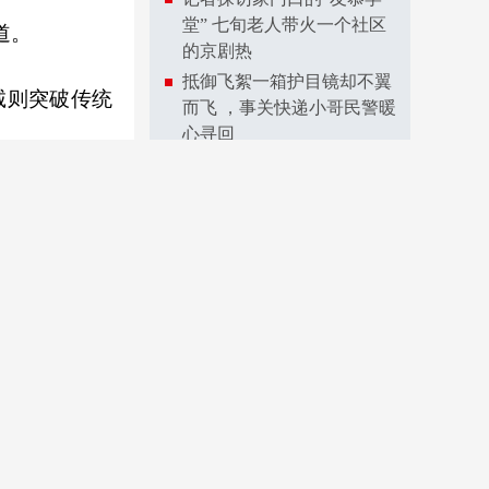
堂” 七旬老人带火一个社区
道。
的京剧热
抵御飞絮一箱护目镜却不翼
诚则突破传统
而飞 ，事关快递小哥民警暖
心寻回
南京北站超级立交要来了
”双重典藏价
寻味金沙古韵，邂逅乡野新
风
问政江苏
更多>>
双喜与刘氏竹
问政互动｜“技能夜校”可以
学什么？找工作如何防止被
骗？大学生见习有补贴吗？
灵秀。一丝一
问政后续｜线上名额增至50