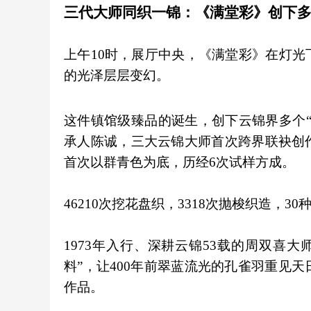
三代大师同织一锦：《满堂彩》创下多
上午10时，展厅中央，《满堂彩》在灯
的光泽层层变幻。
这件镇馆级臻品的诞生，创下云锦界多个
承人陈诚，三大云锦大师首次跨界联袂创
首次以群青色为底，历经6次试样方成。
46210次挖花盘织，3318次抛梭织造，
1973年入行、深耕云锦53载的周双喜大
料”，让400年前翠蓝流光的孔雀羽重见
作品。