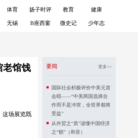
体育
扬子时评
教育
健康
无锡
B座西窗
微史记
少年志
馆老馆饯
要闻
更多>>
国际社会积极评价中美元首
会晤——“中美两国选择合
作而不是冲突，全世界都将
。这场展览既
受益”
从外贸之“质”读懂中国经济
之“韧”（和音）