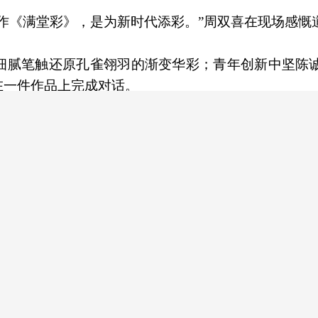
作《满堂彩》，是为新时代添彩。”周双喜在现场感慨
细腻笔触还原孔雀翎羽的渐变华彩；青年创新中坚陈
在一件作品上完成对话。
遗工匠文化大使管峻亲笔题词，“传世锦礼、锦上墨宝
。云锦为面，竹编为骨——这是国家级云锦传承人周
竹事圆满》。
气度；细篾竹丝勾勒圆满轮廓，尽显民间匠心的精巧