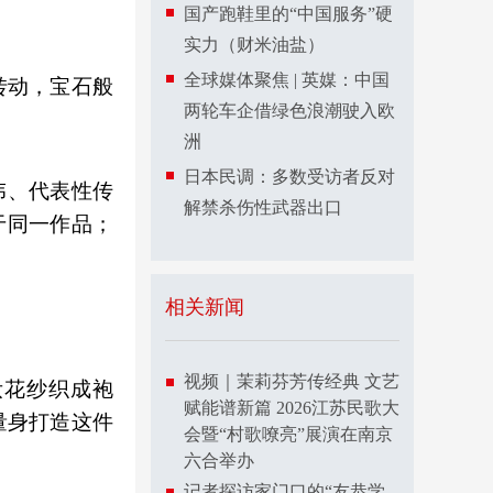
国产跑鞋里的“中国服务”硬
实力（财米油盐）
全球媒体聚焦 | 英媒：中国
转动，宝石般
两轮车企借绿色浪潮驶入欧
洲
日本民调：多数受访者反对
伟、代表性传
解禁杀伤性武器出口
于同一作品；
相关新闻
。
视频｜茉莉芬芳传经典 文艺
妆花纱织成袍
赋能谱新篇 2026江苏民歌大
量身打造这件
会暨“村歌嘹亮”展演在南京
六合举办
记者探访家门口的“友恭学