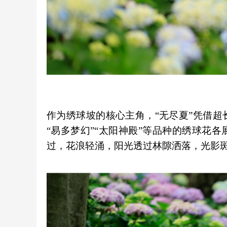
作为绣球坡的核心主角，“无尽夏”凭借超
“易多梦幻”“太阳神殿”等品种的绣球花
过，花浪轻涌，阳光透过林隙洒落，光影