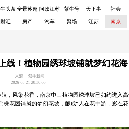
紫牛头条
全景苏超
问政江苏
紫牛号
天下事
社会
财汇
房产
汽车
聚场
江苏
南京
上线！植物园绣球坡铺就梦幻花海
来源：
紫牛新闻
2026-05-21 20:30:00
夏金陵，风染花香，南京中山植物园绣球坡已如约进入高
0余株花团铺就的梦幻花坡，酿成“人在花中游，影在花