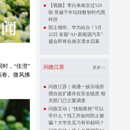
【视频】李白来南京过520
啦 穿越千年玩转数智时代黑
科技
院士领衔、华为站台！5月
22日 首届“AI+新能源汽车”
盛会即将在南京溧水启幕
时，“佳澄”
问政江苏
更多>>
画卷。微风拂
问政江苏｜南通一娱乐场所
擅自改扩建存在安全隐患 相
关部门已立案调查
问政互动｜“技能夜校”可以
学什么？找工作如何防止被
骗？大学生见习有补贴吗？