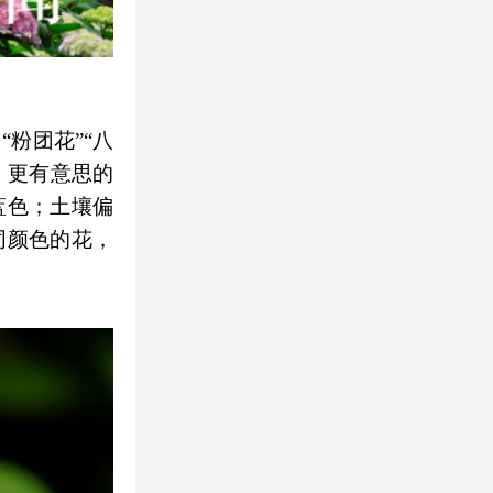
粉团花”“八
。更有意思的
蓝色；土壤偏
同颜色的花，