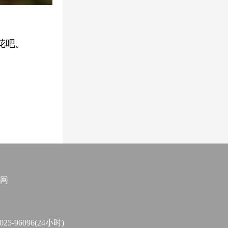
花吧。
网
96096(24小时)