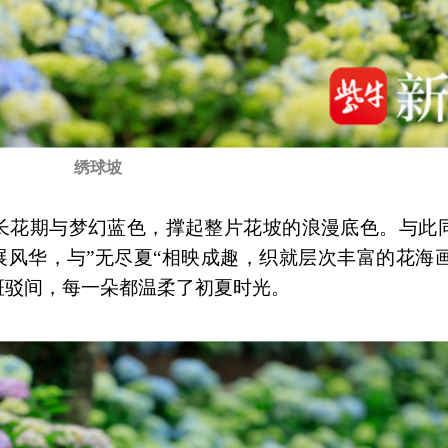
绣球坡
长花期与梦幻蓝色，撑起整片花坡的浪漫底色。与此同
各展风华，与”无尽夏“相映成趣，织就层次丰富的花海
斑驳间，每一朵都温柔了初夏时光。