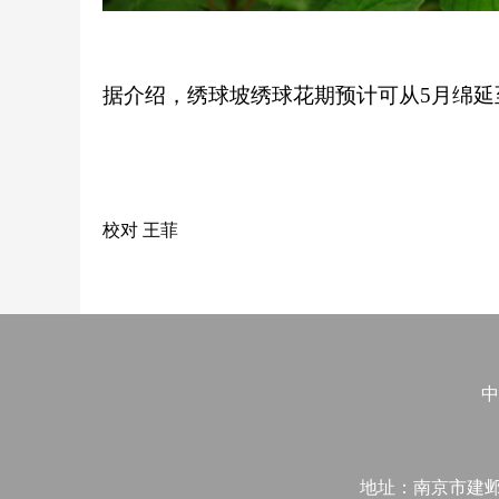
据介绍，绣球坡绣球花期预计可从5月绵延
校对 王菲
中
地址：南京市建邺区江