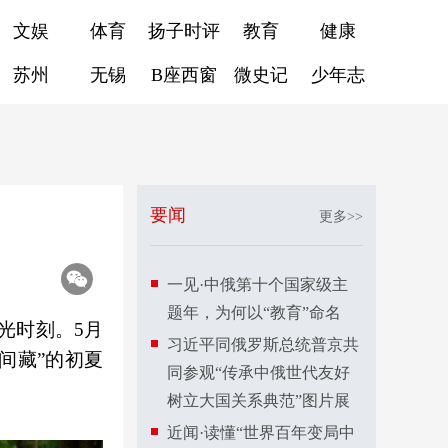
文娱
体育
扬子时评
教育
健康
苏州
无锡
B座西窗
微史记
少年志
要闻
更多>>
一见·中俄第十个国家级主
题年，为何以“教育”命名
光时刻。5月
习近平同俄罗斯总统普京共
间藏”的初夏
同参观“传承中俄世代友好
树立大国关系典范”图片展
近闻·读懂“世界百年变局中