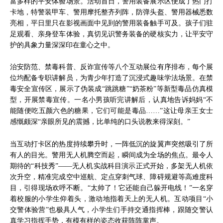
富多样的平安体验场景。活动首日，警用装备展示区便成了热门打
卡地，特警装甲车、警用摩托整齐列阵，防弹头盔、警用器械悉数
亮相，平日里只在影视画面中见到的警用装备触手可及。孩子们驻
足观看、亲身登车体验，真切见识警务装备的硬核实力，让平安守
护的具象力量深深印在童心之中。
治安防范、禁毒科普、反诈宣传等八个互动展位有序排布，每个展
位均配备专职讲解员，为青少年打造了沉浸式趣味学法场景。在禁
毒安全宣传区，展示了伪装成“跳跳糖”“奶茶粉”等新型毒品仿真模
型，开展禁毒宣传。一名小男孩听完讲解后，认真地告诉妈妈“不
能随便吃五颜六色的糖果，它们可能是毒品……”这让母亲王女士
感慨颇深“亲眼所见的震撼，比单纯的口头说教来得深刻。”
当互动打卡区的热度持续攀升时，一阵低沉的旋翼声突然吸引了所
有人的目光。警用无人机腾空而起，瞬间成为全场的焦点。最令人
期待的“科技秀”——无人机实战科目演示正式开始，多架无人机依
次升空，精准完成空中巡航、定点穿刺气球、障碍规避等高难度科
目，引得现场欢呼不断。“太帅了！它还能自己躲开电线！”一名穿
着校服的小学生仰着头，激动地指着天上的无人机。互动项目“小
交警体验营”也极具人气，小学生们手持交通指挥棒，跟随交警认
真学习指挥手势，有模有样的姿态收获阵阵掌声。