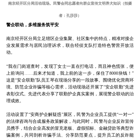
南京经开区分局活动现场。民警会同志愿者向群众宣传文明养犬知识（拍摄
者：孔莎莎）
警企联动，多维服务筑平安
南京经开区分局立足辖区企业集聚、社区集中的特点，精准对接企
业发展需求与居民治理诉求，联合经侦支队打造特色警营开放活
动。
“我在门岗巡查时，发现丁女士一直在打电话，而且神色慌张，便
上前询问……后来才知道，我上前的这一步，保住了8000块钱！”
这是“安企联勤”队员王琴在现场分享的一段故事。围绕优化营商环
境、防范企业诈骗等核心需求，活动现场还开展了“安企联勤”先进
表彰仪式。先进代表分享了联勤护企真实案例，展现警企联动的治
理成效。
活动设置了“安商护企解疑惑”展区，民警为企业员工提供“一对一”
的法律咨询与合成服务政策解读，与此同时，民警与企业反诈宣传
员携手，结合企业高发的冒充老板、虚假招标、金融贷款等典型诈
骗案例，共同剖析诈骗手法、分享防范要点，提升员工的反诈能