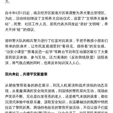
力。
自今年6月1日起，南京经开区新港片区将调整为养犬重点管理区。
为此，活动特别增设了文明养犬启动仪式，设置了“文明养犬服务
站”，民警、社区工作人员、居民代表共同发起“牵好‘文明绳’，养
犬不掉‘链’”的倡议。
巡特警大队的精兵警力进行了红蓝对抗表演，手把手教授小朋友们
简单的防身术，让市民直观感受到“看得见、摸得着”的安全感。
“治安小课堂”“禁毒反恐一起学”等舞台节目和互动展区吸引了大量
居民驻足体验、参与互动。活力满满的《反诈阵线联盟》说唱表
演，将气氛点燃的同时，也将反诈知识深入人心。
双向奔赴，共谱平安新篇章
从硬核警用装备的静态展示，到无人机展演和战术演练的动态呈
现，从童趣满满的安全闯关游戏，到温情的警民双向互动，现场欢
声笑语不断。无论是白发苍苍的老人，还是稚气未脱的孩童，都在
沉浸式体验中收获乐趣、汲取安全知识，在温馨融洽的氛围中悄然
拉近了警民距离。两场特色纷呈的警营开放活动，不仅让孩子们提