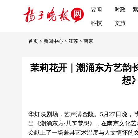
要闻
时政
科技
文旅
首页
>
新闻中心
>
江苏
>
南京
茉莉花开｜潮涌东方艺韵长
想
华灯映剧场，艺声满金陵。5月27日晚，“
出《潮涌东方·共筑梦想》，在南京文化
众献上了一场兼具艺术温度与人文情怀的