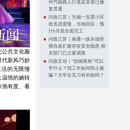
州竹园路人行道及盲道已修
复贯通
问政江苏｜无锡一安置小区
改造进度慢，当地回应：预
计6月底全面完工
问政江苏｜南通一娱乐场所
擅自改扩建存在安全隐患 相
化公共文化服
关部门已立案调查
时代新风巧妙
问政互动｜“技能夜校”可以
学什么？找工作如何防止被
生活的无限憧
骗？大学生见习有补贴吗？
土温情的婉转
张弛有度、看