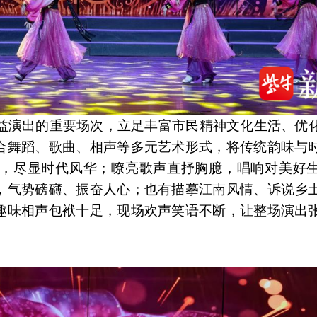
公益演出的重要场次，立足丰富市民精神文化生活、优
合舞蹈、歌曲、相声等多元艺术形式，将传统韵味与
，尽显时代风华；嘹亮歌声直抒胸臆，唱响对美好
，气势磅礴、振奋人心；也有描摹江南风情、诉说乡
趣味相声包袱十足，现场欢声笑语不断，让整场演出