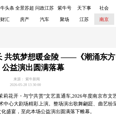
紫牛头条
全景苏超
问政江苏
紫牛号
天下事
社会
财汇
房产
汽车
聚场
江苏
南京
 共筑梦想暖金陵 ——《潮涌东方
》公益演出圆满落幕
来源：
紫牛新闻
2026-05-28 13:30:00
茉莉花开・与宁共赏”文艺直通车,2026年度南京市文
艺术中心大剧场精彩上演。整场演出歌舞翩跹、曲艺纷
文化盛宴，至此本场公益演出圆满落下帷幕。