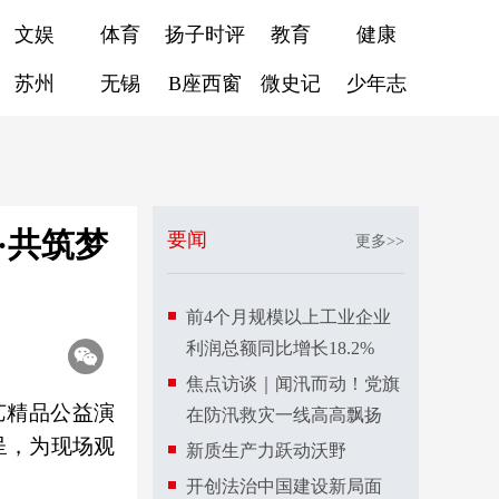
文娱
体育
扬子时评
教育
健康
苏州
无锡
B座西窗
微史记
少年志
·共筑梦
要闻
更多>>
前4个月规模以上工业企业
利润总额同比增长18.2%
焦点访谈｜闻汛而动！党旗
艺精品公益演
在防汛救灾一线高高飘扬
呈，为现场观
新质生产力跃动沃野
开创法治中国建设新局面