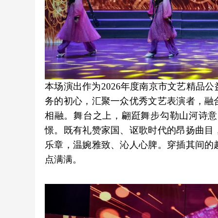
本场演出作为2026年度南京市文艺精品
务的初心，汇聚一众优秀文艺表演者，融
相融。舞台之上，翩跹舞步勾勒山河诗意
憬。既有礼赞家国、讴歌时代的昂扬曲目
乐章，温婉雅致、沁人心脾。穿插其间的
点满满。