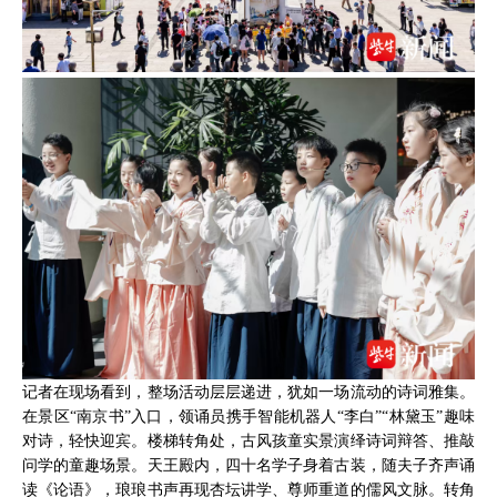
记者在现场看到，整场活动层层递进，犹如一场流动的诗词雅集。
在景区“南京书”入口，领诵员携手智能机器人“李白”“林黛玉”趣味
对诗，轻快迎宾。楼梯转角处，古风孩童实景演绎诗词辩答、推敲
问学的童趣场景。天王殿内，四十名学子身着古装，随夫子齐声诵
读《论语》，琅琅书声再现杏坛讲学、尊师重道的儒风文脉。转角