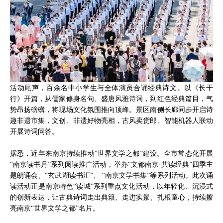
活动尾声，百余名中小学生与全体演员合诵经典诗文。以《长干
行》开篇，从儒家修身名句、盛唐风雅诗词，到红色经典篇目，气
势昂扬磅礴，将现场文化氛围推向顶峰。景区南侧长廊同步开启诗
趣非遗市集，文创、非遗好物亮相，古风卖货郎、智能机器人联动
开展诗词问答。
据悉，近年来南京持续推动“世界文学之都”建设。全市常态化开展
“南京读书月”系列阅读推广活动，举办“文都南京·共读经典”四季主
题朗诵会、“玄武湖读书汇”、 “南京文学书集”等系列活动。此次诵
读活动正是南京特色“读城”系列重点文化活动，以年轻化、沉浸式
的创新表达，让古典诗词走出典籍、走进实景、扎根童心，持续擦
亮南京“世界文学之都”名片。