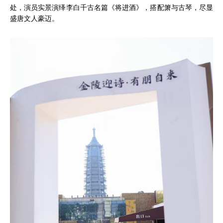
处，演员实景演绎李白千古名篇《将进酒》，搭配箫与古琴，尽显
盛唐文人豪迈。