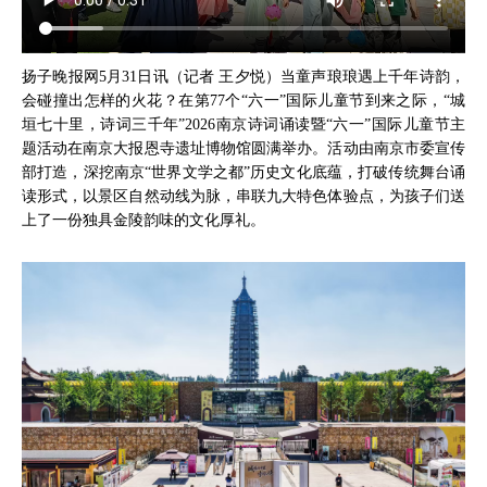
扬子晚报网5月31日讯（记者 王夕悦）当童声琅琅遇上千年诗韵，
会碰撞出怎样的火花？在第77个“六一”国际儿童节到来之际，“城
垣七十里，诗词三千年”2026南京诗词诵读暨“六一”国际儿童节主
题活动在南京大报恩寺遗址博物馆圆满举办。活动由南京市委宣传
部打造，深挖南京“世界文学之都”历史文化底蕴，打破传统舞台诵
读形式，以景区自然动线为脉，串联九大特色体验点，为孩子们送
上了一份独具金陵韵味的文化厚礼。