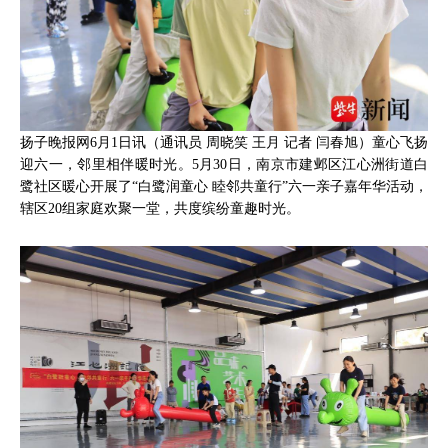
扬子晚报网6月1日讯（通讯员 周晓笑 王月 记者 闫春旭）童心飞扬
迎六一，邻里相伴暖时光。5月30日，南京市建邺区江心洲街道白
鹭社区暖心开展了“白鹭润童心 睦邻共童行”六一亲子嘉年华活动，
辖区20组家庭欢聚一堂，共度缤纷童趣时光。