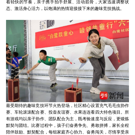
着轻快的节奏，亲子携手拍手舒展、活动筋骨，大家迅速调整状
态、激活身心活力，以饱满的热情迎接接下来的趣味竞技挑战。
最受期待的趣味竞技环节火热登场，社区精心设置充气毛毛虫协作
赛、车轮滚滚配合赛、投壶友谊赛、水果连连看四大特色项目。所
有游戏均以亲子协作、团队配合为主，既考验速度与反应，更锻炼
默契与团结。比赛过程中，孩子们奋勇争先、勇敢拼搏，家长全程
陪伴鼓励、默契配合，每组家庭齐心协力、奋勇闯关，尽情享受亲