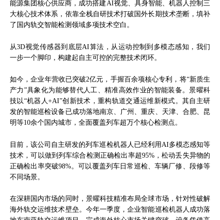
能源集团核心供应商，成功搭建AI视觉、具身智能、机器人控制三
大核心技术体系，依靠全栈自研技术打破国外长期技术垄断，填补
了国内轨交智能检测领域多项技术空白。
从3D视觉传感器到底层AI算法，从运动控制到多模态感知，我们
一步一个脚印，构建起自主可控的完整技术闭环。
如今，企业年营收已突破2亿元，手握百余项核心专利，将“新质生
产力”具象化为能够替代人工、精准高效作业的智能装备。景曜科
技以“机器人+AI”创新技术，重构轨道交通运维新模式。其自主研
发的智能巡检设备已成功落地南京、广州、重庆、天津、合肥、昆
明等10余个国内城市，全面覆盖列车超万个核心检测点。
目前，该公司自主研发的列车巡检机器人已经利用AI多模态感知等
技术，可以做到列车综合检测正确检出率超95%，松动丢失异物的
正确检出率突破98%。可以覆盖列车日常巡检、车辆厂修、段修等
不同场景。
在深耕国内市场的同时，景曜科技精准布局全球市场，针对性破解
海外轨交运维技术壁垒。今年一季度，企业智能巡检机器人成功落