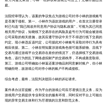
双方沟通无果后，小林一纸诉状将游戏公司告上了无锡市惠山法
庭。
法院经审理认为，该案的争议焦点为游戏公司封停小林的游戏账号
是否属于侵权。第一、小林作为该款游戏的用户，在首次注册登录
时已勾选“我已阅读并同意用户协议与隐私政策”，可视为其已同意
相关用户协议，知晓线下交易存在的风险及盗号行为可能会被游戏
公司采取的相关措施，故其应遵守协议中关于不得进行线下交易的
约定。现小林违反该约定，公司据此对小林账号采取封停行为具有
相应依据。第二、小林在明知案涉游戏角色很可能系赃物、且线下
交易与通过游戏平台交易存在差价的情况下，仍选择线下交易游戏
角色，该行为扰乱了网络虚拟财产的交易秩序，不构成善意取得。
第三、游戏公司明确如小林返还案涉物品则同意解封账户，但小林
明确拒绝，故游戏公司封停小林的账户不构成侵权。
综合考虑，最终，法院判决驳回小林的诉讼请求。
案件承办法官提醒，作为平台的游戏公司应尽谨慎注意义务，应为
游戏用户交易提供专业和安全的服务环境，同时应对平台上可能出
现的异常交易主体和行为尽谨慎的注意和防范义务。