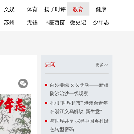
文娱
体育
扬子时评
教育
健康
苏州
无锡
B座西窗
微史记
少年志
要闻
更多>>
向沙要绿 久久为功——新疆
防沙治沙一线观察
扎根“世界超市” 港澳台青年
在浙江义乌解锁“新生意”
与世界共享 探寻中国乡村绿
色转型密码