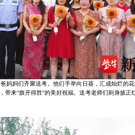
爸爸妈妈们齐聚送考。他们手举向日葵，汇成灿烂的花
，带来“旗开得胜”的美好祝福。送考老师们则身披正