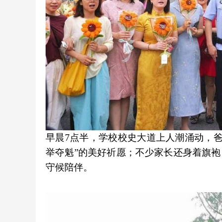
早晨7点半，学校校史大道上人潮涌动，
举夺魁”的美好祈愿；不少家长还身着旗袍
守候陪伴。