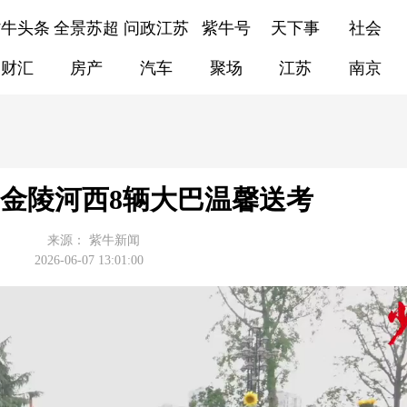
紫牛头条
全景苏超
问政江苏
紫牛号
天下事
社会
财汇
房产
汽车
聚场
江苏
南京
金陵河西8辆大巴温馨送考
来源：
紫牛新闻
2026-06-07 13:01:00