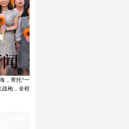
海，寄托“一
红战袍，全程