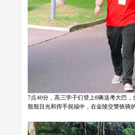
7点40分，高三学子们登上8辆送考大巴
殷殷目光和挥手祝福中，在金陵交警铁骑