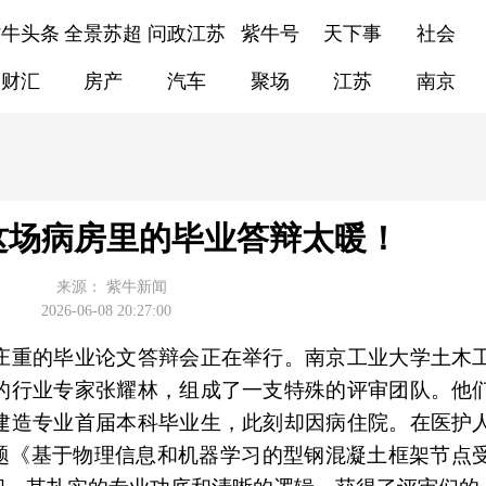
紫牛头条
全景苏超
问政江苏
紫牛号
天下事
社会
财汇
房产
汽车
聚场
江苏
南京
这场病房里的毕业答辩太暖！
来源：
紫牛新闻
2026-06-08 20:27:00
庄重的毕业论文答辩会正在举行。南京工业大学土木
的行业专家张耀林，组成了一支特殊的评审团队。他
建造专业首届本科毕业生，此刻却因病住院。在医护
课题《基于物理信息和机器学习的型钢混凝土框架节点