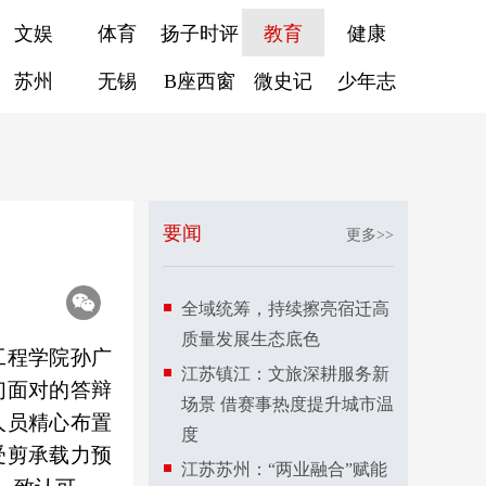
文娱
体育
扬子时评
教育
健康
苏州
无锡
B座西窗
微史记
少年志
要闻
更多>>
全域统筹，持续擦亮宿迁高
质量发展生态底色
工程学院孙广
江苏镇江：文旅深耕服务新
们面对的答辩
场景 借赛事热度提升城市温
人员精心布置
度
受剪承载力预
江苏苏州：“两业融合”赋能