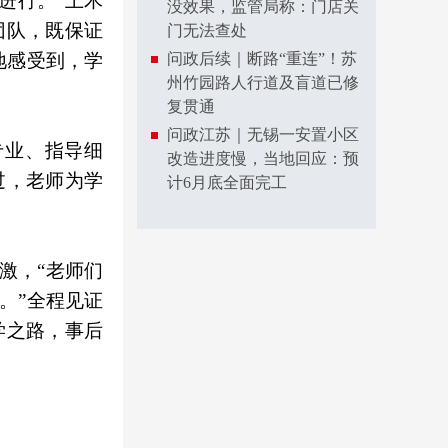
进行。”土木
没效果，监管局称：门店关
团队，既保证
门无法查处
问政后续｜断路“重连”！苏
地感受到，学
州竹园路人行道及盲道已修
复贯通
问政江苏｜无锡一安置小区
专业、指导细
改造进度慢，当地回应：预
过，老师为学
计6月底全面完工
激，“老师们
。”全程见证
学之路，事后