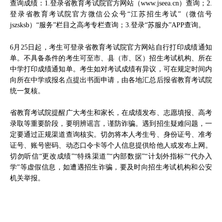
查询成绩：1.
登录省教育考试院官方网站（www.jseea.cn）查询
；2.
登录省教育考试院官方微信公众号“江苏招生考试”（微信号
jszsksb）“服务”栏目之高考专栏查询；3.登录“苏服办”APP查询。
6月25日起，考生可登录省教育考试院官方网站自行打印成绩通知
单。不具备条件的考生可至市、县（市、区）招生考试机构、所在
中学打印成绩通知单。考生如对考试成绩有异议，可在规定时间内
向所在中学或报名点提出书面申请，由各地汇总后报省教育考试院
统一复核。
省教育考试院提醒广大考生和家长，在成绩发布、志愿填报、高考
录取等重要阶段，要明辨谣言，谨防诈骗。遇到招生疑难问题，一
定要通过正规渠道查询核实。切勿将本人考生号、身份证号、准考
证号、账号密码、动态口令卡等个人信息提供给他人或发布上网。
切勿听信“更改成绩”“特殊渠道”“内部数据”“计划外指标”“代办入
学”等虚假信息，如遭遇招生诈骗，要及时向招生考试机构和公安
机关举报。