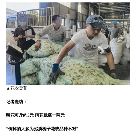
▲花农卖花
记者走访：
晴花每斤约5元 雨花低至一两元
“倒掉的大多为劣质栀子花或品种不对”