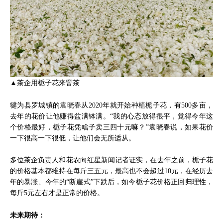
▲茶企用栀子花来窨茶
犍为县罗城镇的袁晓春从2020年就开始种植栀子花，有500多亩，
去年的花价让他赚得盆满钵满。“我的心态放得很平，觉得今年这
个价格最好，栀子花凭啥子卖三四十元嘛？”袁晓春说，如果花价
一下很高一下很低，让他们会无所适从。
多位茶企负责人和花农向红星新闻记者证实，在去年之前，栀子花
的价格基本都维持在每斤三五元，最高也不会超过10元，在经历去
年的暴涨、今年的“断崖式”下跌后，如今栀子花价格正回归理性，
每斤5元左右才是正常的价格。
未来期待：