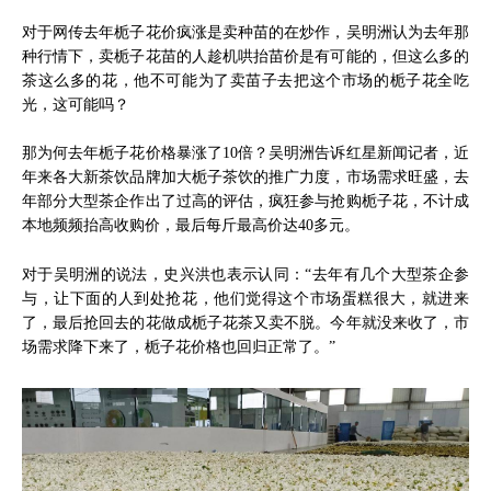
对于网传去年栀子花价疯涨是卖种苗的在炒作，吴明洲认为去年那
种行情下，卖栀子花苗的人趁机哄抬苗价是有可能的，但这么多的
茶这么多的花，他不可能为了卖苗子去把这个市场的栀子花全吃
光，这可能吗？
那为何去年栀子花价格暴涨了10倍？吴明洲告诉红星新闻记者，近
年来各大新茶饮品牌加大栀子茶饮的推广力度，市场需求旺盛，去
年部分大型茶企作出了过高的评估，疯狂参与抢购栀子花，不计成
本地频频抬高收购价，最后每斤最高价达40多元。
对于吴明洲的说法，史兴洪也表示认同：“去年有几个大型茶企参
与，让下面的人到处抢花，他们觉得这个市场蛋糕很大，就进来
了，最后抢回去的花做成栀子花茶又卖不脱。今年就没来收了，市
场需求降下来了，栀子花价格也回归正常了。”