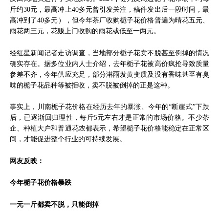
斤约30元，最高冲上40多元曾引发关注
，稿件发出后一段时间，最
高冲到了40多元），但今年茶厂收购栀子花价格普遍为晴花五元、
雨花两三元，花贩上门收购的雨花或低至一两元。
经红星新闻记者走访调查，当地部分栀子花卖不脱甚至倒掉的情况
确实存在。据多位业内人士介绍，去年栀子花被高价疯抢导致质量
参差不齐，今年供应充足，部分淋雨发黄变质及没有香味甚至有臭
味的栀子花品种等被拒收，卖不脱被倒掉的正是这种。
事实上，川南栀子花价格在经历去年的暴涨、今年的“断崖式”下跌
后，已逐渐回归理性，每斤5元左右才是正常的市场价格。不少茶
企、种植大户和普通花农都表示，希望栀子花价格能稳定在正常区
间，才能促进整个行业的可持续发展。
网友反映：
今年栀子花价格暴跌
一元一斤都卖不脱，只能倒掉