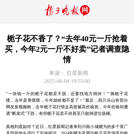
栀子花不香了？“去年40元一斤抢着
买，今年2元一斤不好卖”记者调查隐
情
来源：
红星新闻
2025-06-04 19:55:00
“一块钱一斤的栀子花都卖不脱，还要找地方倒掉！”“摘栀子花
喽，去年是香馍馍，今年就啥都不是了！”最近，四川乐山有部分
网友发视频称，去年栀子花行情走高曾被高价疯抢，今年价格却遭
遇“断崖式”下跌，有些栀子花卖不掉甚至只能倒进垃圾桶。
真相到底如何？近日，红星新闻记者来到川南小城犍为的多个茶厂
及田间地头进行了实地探访。2024年犍为及周边栀子花市场平均每