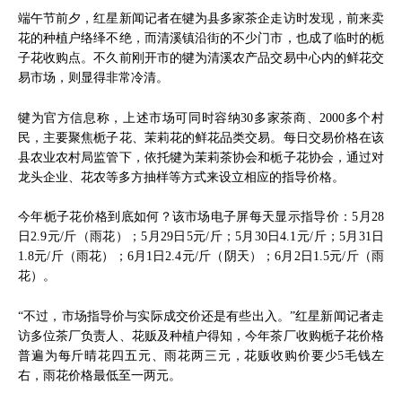
端午节前夕，红星新闻记者在犍为县多家茶企走访时发现，前来卖
花的种植户络绎不绝，而清溪镇沿街的不少门市，也成了临时的栀
子花收购点。不久前刚开市的犍为清溪农产品交易中心内的鲜花交
易市场，则显得非常冷清。
犍为官方信息称，上述市场可同时容纳30多家茶商、2000多个村
民，主要聚焦栀子花、茉莉花的鲜花品类交易。每日交易价格在该
县农业农村局监管下，依托犍为茉莉茶协会和栀子花协会，通过对
龙头企业、花农等多方抽样等方式来设立相应的指导价格。
今年栀子花价格到底如何？该市场电子屏每天显示指导价：5月28
日2.9元/斤（雨花）；5月29日5元/斤；5月30日4.1元/斤；5月31日
1.8元/斤（雨花）；6月1日2.4元/斤（阴天）；6月2日1.5元/斤（雨
花）。
“不过，市场指导价与实际成交价还是有些出入。”红星新闻记者走
访多位茶厂负责人、花贩及种植户得知，今年茶厂收购栀子花价格
普遍为每斤晴花四五元、雨花两三元，花贩收购价要少5毛钱左
右，雨花价格最低至一两元。