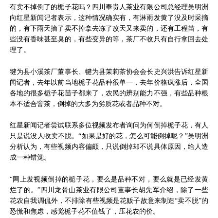
有卖不掉倒了的栀子花吗？四川奉贵人茶业有限公司总经理吴明洲
向红星新闻记者表示，这种情况确实有，有淋雨发黄了没及时采摘
的，有下雨天摘了卖不掉拿去冻了改天又来卖的，还有工程苗，有
些没有香味甚至臭的，有些变异的等，茶厂不收只有自行拿回去处
理了。
犍为县小溪茶厂董事长、犍为县茉莉茶协会会长史兴洪告诉红星新
闻记者，去年以前当地栀子花品种很单一，去年价格疯涨后，全国
各地的很多栀子花苗子都来了，农民的辨别能力不强，有些品种根
本不适合窨茶，倒掉的大多为劣质花或者品种不对。
红星新闻记者尝试联系多位视频发布者询问为何倒掉栀子花，有人
只是说没人收卖不脱。“如果是好的花，怎么可能倒掉呢？”吴明洲
分析认为，有些视频内容偏颇，只说倒掉却不说具体原因，给人造
成一种错觉。
“网上发视频倒掉的栀子花，要么是品种不对，要么就是已经发黄
烂了的。”四川龙骨山茶业有限公司董事长胡先军介绍，除了一些
花农自我调侃外，不排除有些视频是花贩子故意来制造“卖不脱”的
恐慌和焦虑，感觉栀子花不值钱了，压花农的价。