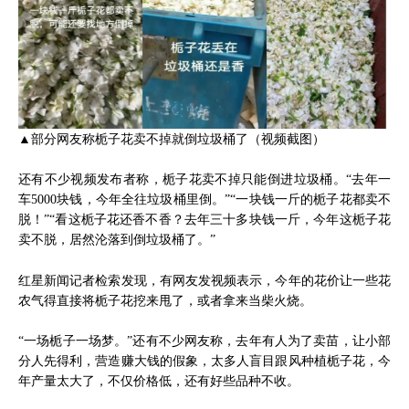
▲部分网友称栀子花卖不掉就倒垃圾桶了（视频截图）
还有不少视频发布者称，栀子花卖不掉只能倒进垃圾桶。“去年一
车5000块钱，今年全往垃圾桶里倒。”“一块钱一斤的栀子花都卖不
脱！”“看这栀子花还香不香？去年三十多块钱一斤，今年这栀子花
卖不脱，居然沦落到倒垃圾桶了。”
红星新闻记者检索发现，有网友发视频表示，今年的花价让一些花
农气得直接将栀子花挖来甩了，或者拿来当柴火烧。
“一场栀子一场梦。”还有不少网友称，去年有人为了卖苗，让小部
分人先得利，营造赚大钱的假象，太多人盲目跟风种植栀子花，今
年产量太大了，不仅价格低，还有好些品种不收。