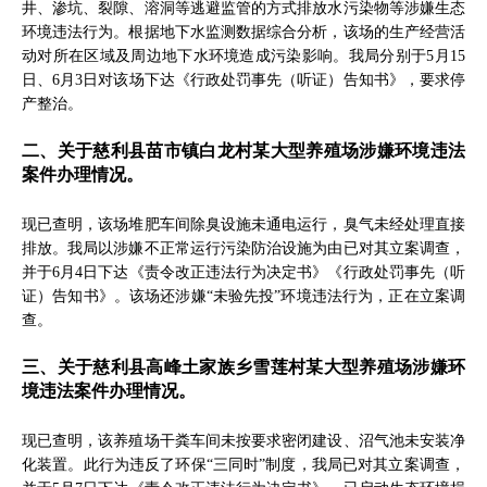
井、渗坑、裂隙、溶洞等逃避监管的方式排放水污染物等涉嫌生态
环境违法行为。根据地下水监测数据综合分析，该场的生产经营活
动对所在区域及周边地下水环境造成污染影响。我局分别于5月15
日、6月3日对该场下达《行政处罚事先（听证）告知书》，要求停
产整治。
二、关于慈利县苗市镇白龙村某大型养殖场涉嫌环境违法
案件办理情况。
现已查明，该场堆肥车间除臭设施未通电运行，臭气未经处理直接
排放。我局以涉嫌不正常运行污染防治设施为由已对其立案调查，
并于6月4日下达《责令改正违法行为决定书》《行政处罚事先（听
证）告知书》。该场还涉嫌“未验先投”环境违法行为，正在立案调
查。
三、关于慈利县高峰土家族乡雪莲村某大型养殖场涉嫌环
境违法案件办理情况。
现已查明，该养殖场干粪车间未按要求密闭建设、沼气池未安装净
化装置。此行为违反了环保“三同时”制度，我局已对其立案调查，