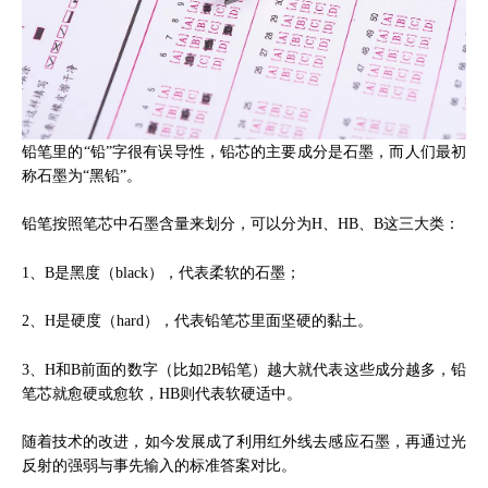
铅笔里的“铅”字很有误导性，铅芯的主要成分是石墨，而人们最初
称石墨为“黑铅”。
铅笔按照笔芯中石墨含量来划分，可以分为H、HB、B这三大类：
1、B是黑度（black），代表柔软的石墨；
2、H是硬度（hard），代表铅笔芯里面坚硬的黏土。
3、H和B前面的数字（比如2B铅笔）越大就代表这些成分越多，铅
笔芯就愈硬或愈软，HB则代表软硬适中。
随着技术的改进，如今发展成了利用红外线去感应石墨，再通过光
反射的强弱与事先输入的标准答案对比。