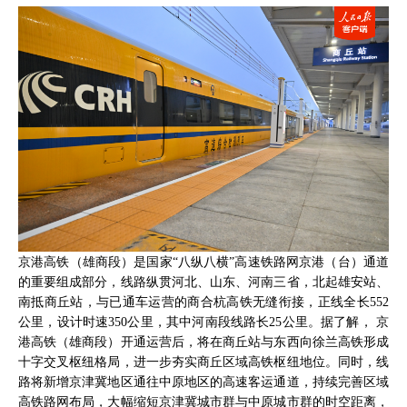
京港高铁（雄商段）是国家“八纵八横”高速铁路网京港（台）通道
的重要组成部分，线路纵贯河北、山东、河南三省，北起雄安站、
南抵商丘站，与已通车运营的商合杭高铁无缝衔接，正线全长552
公里，设计时速350公里，其中河南段线路长25公里。据了解， 京
港高铁（雄商段）开通运营后，将在商丘站与东西向徐兰高铁形成
十字交叉枢纽格局，进一步夯实商丘区域高铁枢纽地位。同时，线
路将新增京津冀地区通往中原地区的高速客运通道，持续完善区域
高铁路网布局，大幅缩短京津冀城市群与中原城市群的时空距离，