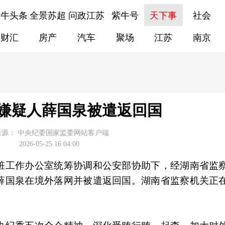
紫牛头条
全景苏超
问政江苏
紫牛号
天下事
社会
财汇
房产
汽车
聚场
江苏
南京
嫌疑人薛国泉被遣返回国
来源：
中央纪委国家监委网站客户端
2026-05-25 16:04:00
赃工作办公室统筹协调和公安部协助下，经湖南省监
薛国泉在境外落网并被遣返回国。湖南省监察机关正