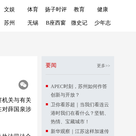
文娱
体育
扬子时评
教育
健康
苏州
无锡
B座西窗
微史记
少年志
要闻
更多>>
APEC时刻，苏州如何作答
创新与开放？
察机关与有关
卫你看苏超｜当我们看连云
在对薛国泉涉
港时我们在看什么？坚韧、
热情、宝藏城市！
新华观察｜江苏这样加速传