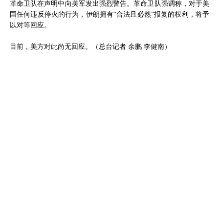
革命卫队在声明中向美军发出强烈警告。革命卫队强调称，对于美
国任何违反停火的行为，伊朗拥有“合法且必然”报复的权利，将予
以对等回应。
目前，美方对此尚无回应。（总台记者 余鹏 李健南）