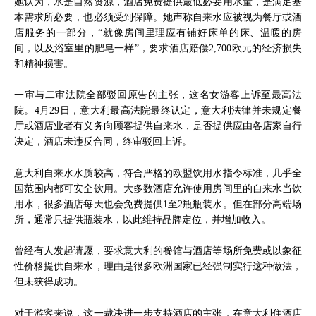
她认为，水是自然资源，酒店免费提供最低必要用水量，是满足基
本需求所必要，也必须受到保障。她声称自来水应被视为餐厅或酒
店服务的一部分，“就像房间里理应有铺好床单的床、温暖的房
间，以及浴室里的肥皂一样”，要求酒店赔偿2,700欧元的经济损失
和精神损害。
一审与二审法院全部驳回原告的主张，这名女游客上诉至最高法
院。4月29日，意大利最高法院最终认定，意大利法律并未规定餐
厅或酒店业者有义务向顾客提供自来水，是否提供应由各店家自行
决定，酒店未违反合同，终审驳回上诉。
意大利自来水水质较高，符合严格的欧盟饮用水指令标准，几乎全
国范围内都可安全饮用。大多数酒店允许使用房间里的自来水当饮
用水，很多酒店每天也会免费提供1至2瓶瓶装水。但在部分高端场
所，通常只提供瓶装水，以此维持品牌定位，并增加收入。
曾经有人发起请愿，要求意大利的餐馆与酒店等场所免费或以象征
性价格提供自来水，理由是很多欧洲国家已经强制实行这种做法，
但未获得成功。
对于游客来说，这一裁决进一步支持酒店的主张，在意大利住酒店