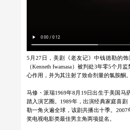
5月27日，美剧《老友记》中钱德勒的饰演者
（Kenneth Iwamasa）被判处3
心作用，并为其注射了致命剂量的氯胺酮
马修・派瑞1969年8月19日出生于美国
踏入演艺圈。1989年，出演经典家庭喜剧
勒一角火遍全球，该剧共播出十季。2007
奖电视电影类最佳男主角两项提名。