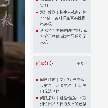
宣判
双汇致歉！抗生素残留超标
37.5倍，曾对样品真实性提
出异议
科威特全国拉响防空警报 军
方称正拦截“敌对”导弹及无
人机
问政江苏
更多>>
问政江苏｜花近3万做美容
没效果，监管局称：门店关
门无法查处
问政后续｜断路“重连”！苏
州竹园路人行道及盲道已修