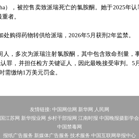
ngha），被控售卖致派瑞死亡的氯胺酮。她于2025年认罪
最重者。
从桑加处购得药物转供给派瑞，2026年5月获刑2年监禁。
间人，多次为派瑞注射氯胺酮，其中包含致命剂量，
先认罪，并担任检方关键证人，因此最晚接受审判。5月
同时需缴纳1万美元罚金。
友情链接:
中国网信网
新华网
人民网
国江苏网
新华报业网
乡村干部报网
江南时报
中国晚报摄影学会
中国禁毒网
报纸广告服务
新媒体广告服务
技术服务
中国互联网举报中心