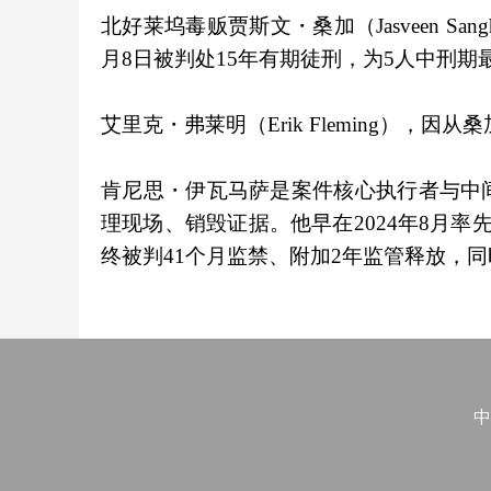
北好莱坞毒贩贾斯文・桑加（Jasveen Sa
月8日被判处15年有期徒刑，为5人中刑期
艾里克・弗莱明（Erik Fleming），因
肯尼思・伊瓦马萨是案件核心执行者与中
理现场、销毁证据。他早在2024年8月率
终被判41个月监禁、附加2年监管释放，
中