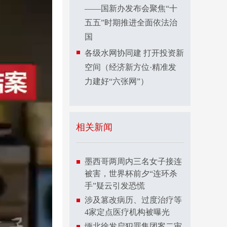
——国新办发布会聚焦“十
五五”时期推进全面依法治
国
各级水网协同建 打开投资新
空间（经济新方位·精准发
力建好“六张网”）
相关新闻
墨西哥两周内三名女子接连
被害，世界杯前夕“连环杀
手”疑云引发恐慌
涉及篡改病历、过度治疗等
4家定点医疗机构被曝光
缅北徐发启犯罪集团案二审