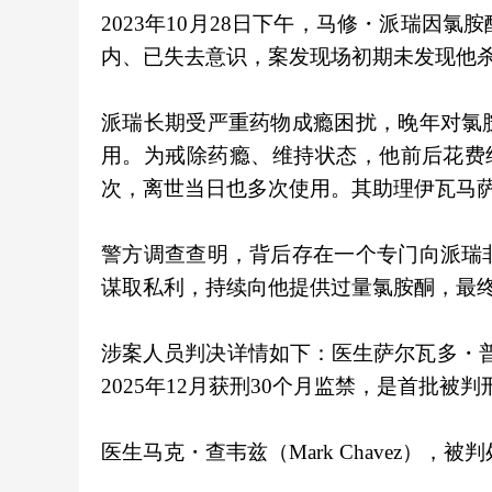
2023年10月28日下午，马修・派瑞因
内、已失去意识，案发现场初期未发现他
派瑞长期受严重药物成瘾困扰，晚年对氯
用。为戒除药瘾、维持状态，他前后花费约
次，离世当日也多次使用。其助理伊瓦马萨
警方调查查明，背后存在一个专门向派瑞
谋取私利，持续向他提供过量氯胺酮，最
涉案人员判决详情如下：医生萨尔瓦多・普拉森西
2025年12月获刑30个月监禁，是首批被
医生马克・查韦兹（Mark Chavez），