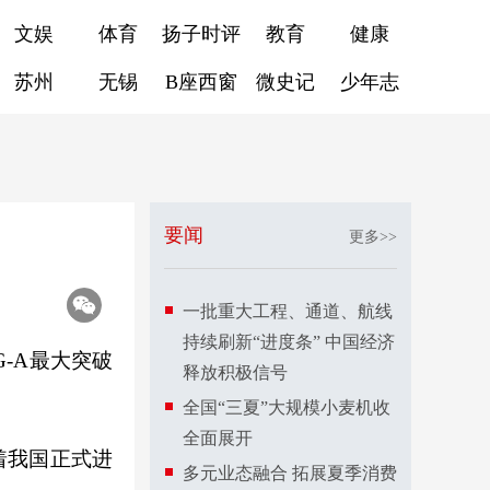
文娱
体育
扬子时评
教育
健康
苏州
无锡
B座西窗
微史记
少年志
要闻
更多>>
一批重大工程、通道、航线
持续刷新“进度条” 中国经济
G-A最大突破
释放积极信号
全国“三夏”大规模小麦机收
全面展开
着我国正式进
多元业态融合 拓展夏季消费