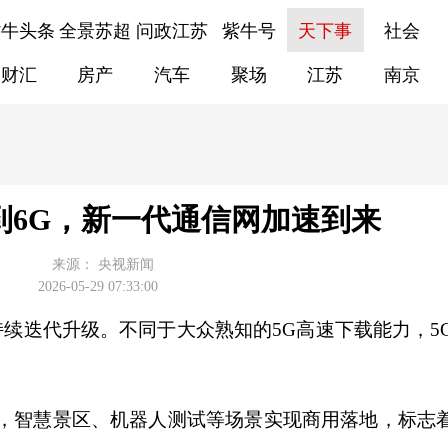
紫牛头条
全景苏超
问政江苏
紫牛号
天下事
社会
财汇
房产
汽车
聚场
江苏
南京
A到6G，新一代通信网加速到来
来源：
央视新闻
2026-05-29 07:33:00
正持续迭代升级。不同于大众熟知的5G高速下载能力，5
用，智慧景区、机器人测试等场景实现商用落地，标志