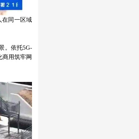
人在同一区域
景。依托5G-
化商用筑牢网