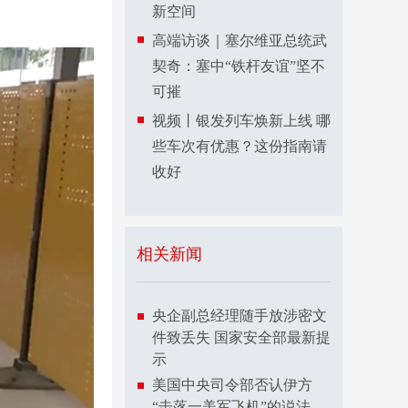
新空间
高端访谈｜塞尔维亚总统武
契奇：塞中“铁杆友谊”坚不
可摧
视频丨银发列车焕新上线 哪
些车次有优惠？这份指南请
收好
相关新闻
央企副总经理随手放涉密文
件致丢失 国家安全部最新提
示
美国中央司令部否认伊方
“击落一美军飞机”的说法