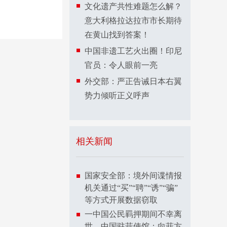
文化遗产共性难题怎么解？
意大利格拉达拉市市长期待
在黄山找到答案！
中国非遗工艺火出圈！印尼
官员：令人眼前一亮
外交部：严正告诫日本右翼
势力倾听正义呼声
相关新闻
国家安全部：境外间谍情报
机关通过“买”“聘”“诱”“骗”
等方式开展数据窃取
一中国公民羁押期间不幸离
世，中国驻菲使馆：向菲方