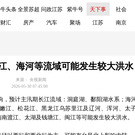
紫牛头条
全景苏超
问政江苏
紫牛号
天下事
社会
财汇
房产
汽车
聚场
江苏
南京
江、海河等流域可能发生较大洪水
来源：
央视新闻
2026-05-30 07:45:00
响，预计主汛期长江流域：洞庭湖、鄱阳湖水系；海
嫩江、松花江、黑龙江乌苏里江及辽河、浑河、太
南南渡江、太湖及钱塘江、闽江等可能发生较大洪水。