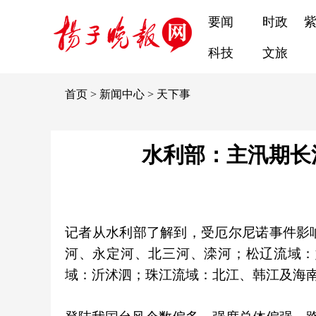
要闻
时政
科技
文旅
首页
>
新闻中心
>
天下事
水利部：主汛期长
记者从水利部了解到，受厄尔尼诺事件影
河、永定河、北三河、滦河；松辽流域：
域：沂沭泗；珠江流域：北江、韩江及海