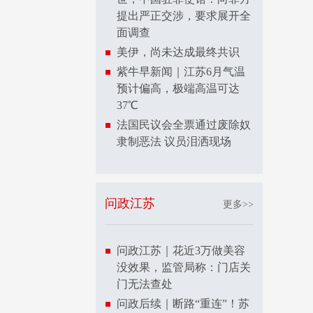
提出严正交涉，要求展开全
面调查
美伊，尚未达成最终共识
紫牛早新闻｜江苏6月气温
预计偏高，极端高温可达
37℃
法国民议会全票通过废除奴
隶制恶法 议员泪洒现场
问政江苏
更多>>
问政江苏｜花近3万做美容
没效果，监管局称：门店关
门无法查处
问政后续｜断路“重连”！苏