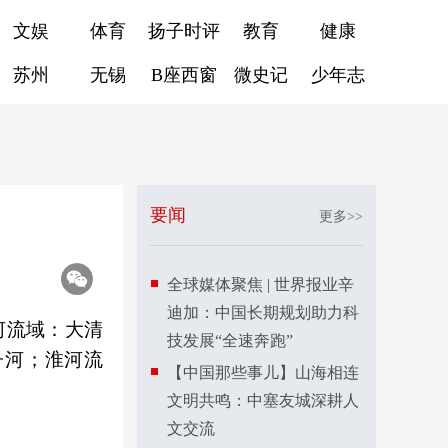
文娱
体育
扬子时评
教育
健康
苏州
无锡
B座西窗
微史记
少年志
要闻
更多>>
全球媒体聚焦 | 世界报业辛
迪加：中国长期规划助力科
河流域：大清
技发展“全速奔跑”
子河；淮河流
【中国那些事儿】山海相连
文明共鸣：中塞友城深耕人
文交流