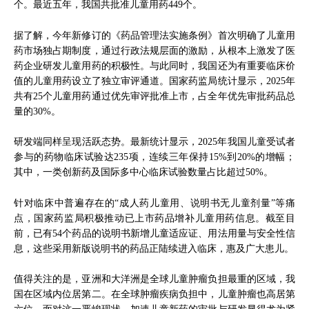
个。最近五年，我国共批准儿童用药449个。
据了解，今年新修订的《药品管理法实施条例》首次明确了儿童用
药市场独占期制度，通过行政法规层面的激励，从根本上激发了医
药企业研发儿童用药的积极性。与此同时，我国还为有重要临床价
值的儿童用药设立了独立审评通道。国家药监局统计显示，2025年
共有25个儿童用药通过优先审评批准上市，占全年优先审批药品总
量的30%。
研发端同样呈现活跃态势。最新统计显示，2025年我国儿童受试者
参与的药物临床试验达235项，连续三年保持15%到20%的增幅；
其中，一类创新药及国际多中心临床试验数量占比超过50%。
针对临床中普遍存在的“成人药儿童用、说明书无儿童剂量”等痛
点，国家药监局积极推动已上市药品增补儿童用药信息。截至目
前，已有54个药品的说明书新增儿童适应证、用法用量与安全性信
息，这些采用新版说明书的药品正陆续进入临床，惠及广大患儿。
值得关注的是，亚洲和大洋洲是全球儿童肿瘤负担最重的区域，我
国在区域内位居第二。在全球肿瘤疾病负担中，儿童肿瘤也高居第