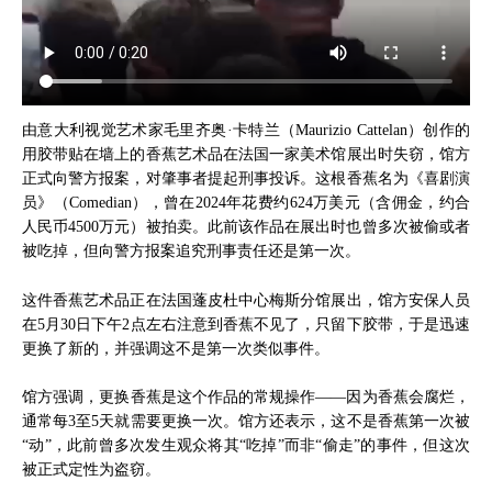
由意大利视觉艺术家毛里齐奥·卡特兰（Maurizio Cattelan）创作的
用胶带贴在墙上的香蕉艺术品在法国一家美术馆展出时失窃，馆方
正式向警方报案，对肇事者提起刑事投诉。这根香蕉名为《喜剧演
员》（Comedian），曾在2024年花费约624万美元（含佣金，约合
人民币4500万元）被拍卖。此前该作品在展出时也曾多次被偷或者
被吃掉，但向警方报案追究刑事责任还是第一次。
这件香蕉艺术品正在法国蓬皮杜中心梅斯分馆展出，馆方安保人员
在5月30日下午2点左右注意到香蕉不见了，只留下胶带，于是迅速
更换了新的，并强调这不是第一次类似事件。
馆方强调，更换香蕉是这个作品的常规操作——因为香蕉会腐烂，
通常每3至5天就需要更换一次。馆方还表示，这不是香蕉第一次被
“动”，此前曾多次发生观众将其“吃掉”而非“偷走”的事件，但这次
被正式定性为盗窃。