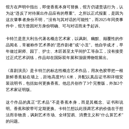
馆方在声明中指出，即使香蕉本身可替换，馆方仍谴责该行为，认
为这“违反了对待展出作品应有的尊重”。之所以正式报案，是因为
这次肇事者身份不明，“没有与其对话的可能性”，而2025年同类事
件中，馆方曾因对方身份明确、可与对话而未予起诉。
卡特兰是意大利当代著名概念艺术家，以讽刺、幽默、颠覆性的作
品闻名，常被称作艺术界的“恶作剧者”或“小丑”。他自学成才，早
年做过厨师、园丁、护士、木匠甚至太平间护工等杂工，没有接受
过正式艺术训练，作品却在国际双年展和顶级博物馆展出。
《喜剧演员》是卡特兰的标志性概念艺术作品，用灰色胶带把一根
新鲜香蕉贴在墙上，距地高度约1.6米，并配以真品证书和详细安
装说明书，包括如何更换香蕉。他总共创作了3个完整版，外加2个
艺术家证明版。
这个作品的真正“艺术品”不是香蕉本身，而是其概念、证书和说
明。香蕉和胶带可定期更换。卡特兰想以此强调艺术的价值在于想
法而非物质，讽刺艺术市场、全球贸易、消费主义和“什么算艺术”
的问题。