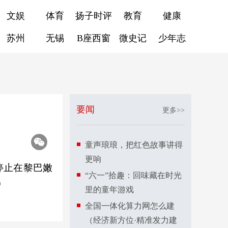
文娱
体育
扬子时评
教育
健康
苏州
无锡
B座西窗
微史记
少年志
要闻
更多>>
童声琅琅，把红色故事讲得
更响
停止在黎巴嫩
“六一”拾趣：回味藏在时光
）
里的童年游戏
全国一体化算力网怎么建
（经济新方位·精准发力建