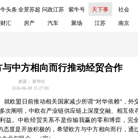
紫牛头条
全景苏超
问政江苏
紫牛号
天下事
社会
财汇
房产
汽车
聚场
江苏
南京
方与中方相向而行推动经贸合作
来源：
新华社
2026-06-08 15:27:00
）就欧盟日前推动相关国家减少所谓“对华依赖”，外
已多次阐明，中欧在产业链供应链上深度交融、相互依
利益。中欧经贸关系不是你输我赢的零和博弈，完
的态度是开放积极的，希望欧方与中方相向而行，通