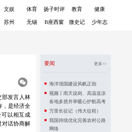
文娱
体育
扬子时评
教育
健康
苏州
无锡
B座西窗
微史记
少年志
要闻
更多>>
海洋强国建设风帆正劲
视频丨雨天设岗、高温送凉
交部发言人林
各地多措并举暖心护航高考
存，是经济全
万里长征记（伟大征程）
全可以相互成
我国持续优化完善农村公路
过对话协商解
网络