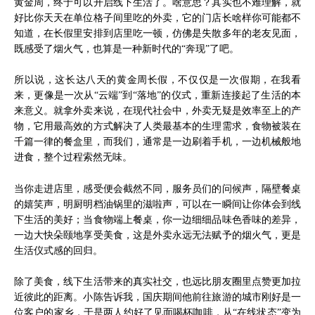
黄金周，终于可以开启线下生活了。啥意思？其实也不难理解，就
好比你天天在单位格子间里吃的外卖，它的门店长啥样你可能都不
知道，在长假里安排到店里吃一顿，仿佛是失散多年的老友见面，
既感受了烟火气，也算是一种新时代的“奔现”了吧。
所以说，这长达八天的黄金周长假，不仅仅是一次假期，在我看
来，更像是一次从“云端”到“落地”的仪式，重新连接起了生活的本
来意义。就拿外卖来说，在现代社会中，外卖无疑是效率至上的产
物，它用最高效的方式解决了人类最基本的生理需求，食物被装在
千篇一律的餐盒里，而我们，通常是一边刷着手机，一边机械般地
进食，整个过程索然无味。
当你走进店里，感受便会截然不同，服务员们的问候声，隔壁餐桌
的嬉笑声，明厨明档油锅里的滋啦声，可以在一瞬间让你体会到线
下生活的美好；当食物端上餐桌，你一边细细品味色香味的差异，
一边大快朵颐地享受美食，这是外卖永远无法赋予的烟火气，更是
生活仪式感的回归。
除了美食，线下生活带来的真实社交，也远比朋友圈里点赞更加拉
近彼此的距离。小陈告诉我，国庆期间他前往旅游的城市刚好是一
位客户的家乡，于是两人约好了见面喝杯咖啡，从“在线状态”变为