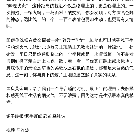
“奔现状态”，这种距离的拉近不仅是物理上的，更是心理上的。一
次拥抱、一顿火锅，一场面对面的交流，你会发现，对方眉飞色舞
的神态，远比线上的十个、一百个表情包更加生动，也更富有人情
味。
即便你选择在黄金周做一枚“宅男”“宅女”，其实也可以感受线下生
活的烟火气，就好比你每天上班路上无数次经过的一片绿地、一处
街景，平日只是你通勤路上的一个坐标或是一块背景板，何不趁着
假期到楼下亲自走上去踩一踩，看一看，当你真正踏上那块绿地，
脚底传来的无论是草地的柔软或是石板的坚硬，那都是大自然的气
息，这一刻，你与脚下的这片土地也建立起了真实的联系。
国庆黄金周，给了我们一个最合适的时机、最正当的理由，去触摸
和感受线下生活的烟火气，不要浪费，因为这才是生活最本真的模
样。
扬子晚报/紫牛新闻记者 马祚波
视频 马祚波