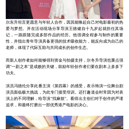
尔东升坦言更愿意与年轻人合作，因其能唤起自己对电影最初的热
爱与梦想。并在活动现场分享导演王德健自十九岁起就担任其场
记，一路跟随完成多部作品的经历。他强调全程参与制作的重要
性，并指出青年导演具备更强的技术吸收能力，能反向成为自己的
老师，体现了代际互助与共同成长的创作生态。
而新人创作者如何能够得到资金与拍摄支持，尔冬升导演也重点强
调“一剧之本”是成败的关键，鼓励年轻创作者们要在剧本上多多下
功夫。
演员冯德伦分享此番主演《第四幕》的感受，表示饰演一位舞台剧
演员面临极大挑战，为此专门接受培训。还打趣道会时常因为对表
演上的不同理解，给导演“找麻烦”。看得出主创们对于创作的严谨
追求，和最终打磨出一部优秀港产电影的决心。