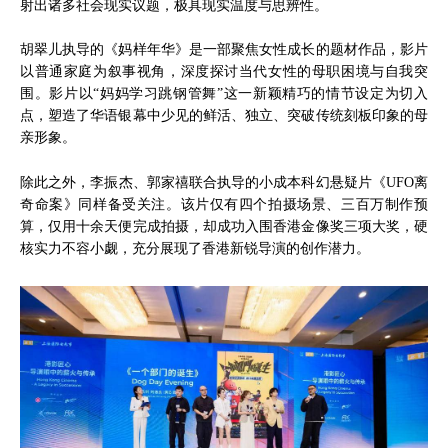
射出诸多社会现实议题，极具现实温度与思辨性。
胡翠儿执导的《妈样年华》是一部聚焦女性成长的题材作品，影片
以普通家庭为叙事视角，深度探讨当代女性的母职困境与自我突
围。影片以“妈妈学习跳钢管舞”这一新颖精巧的情节设定为切入
点，塑造了华语银幕中少见的鲜活、独立、突破传统刻板印象的母
亲形象。
除此之外，李振杰、郭家禧联合执导的小成本科幻悬疑片《UFO离
奇命案》同样备受关注。该片仅有四个拍摄场景、三百万制作预
算，仅用十余天便完成拍摄，却成功入围香港金像奖三项大奖，硬
核实力不容小觑，充分展现了香港新锐导演的创作潜力。