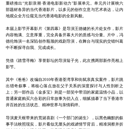
重磅推出“光影浪潮·香港电影新动力”影展单元。单元共计展映六
部题材各异的当代香港影片，以多元的创作立意与艺术表达，让内
地观众全方位窥见当代香港电影的全新风貌。
本届上影节开幕影片《第四幕》是导演王德健的长片处女作，影片
内容饱满、立意厚重，完全具备开幕大片的质感与分量。片中，冯
德伦饰演一名深陷创作瓶颈的戏剧导演，在舞台与现实的交错纠葛
中不断探寻自我、完成成长。
凭借《踏雪寻梅》享誉影坛的导演翁子光，此次携两部新作亮相上
影节。
其中《爸爸》改编自2010年香港荃湾享和街弑亲真实案件，影片跳
出猎奇叙事，将核心落点放在父子关系的深度探讨与人性剖析之
上；另一部作品《金多宝》则是一部笑中带泪的家庭温情小品，以
普通家庭购买六合彩的日常故事为切入点，细腻描摹了当下香港市
井百姓的生活状态、精神世界与亲情羁绊。
导演麦天枢带来的荒诞喜剧《一个部门的诞生》，以黑色幽默的叙
事手法映照现实，影片看似无厘头的戏谑情节背后，精准洞察并折