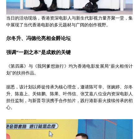
当日的活动现场，香港资深电影人与新生代影视力量齐聚一堂，集
中展现了当代香港电影的多元题材与广阔的创作视野。
尔冬升、冯德伦亮相金爵论坛
强调“一剧之本”是成败的关键
《第四幕》与《我阿爹想旅行》均为香港电影发展局“薪火相传计
划”的扶持作品。
据悉，该计划以师徒传承为核心理念，邀请陈可辛、张婉婷、尔冬
升、陈嘉上、关锦鹏、陈果、叶伟信、张艾嘉八位业内资深电影人
担任监制，与新晋导演携手合作拍片，践行港影薪火接续传承的初
心。