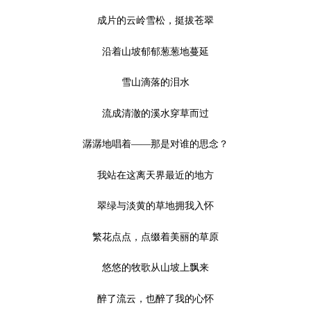
成片的云岭雪松，挺拔苍翠
沿着山坡郁郁葱葱地蔓延
雪山滴落的泪水
流成清澈的溪水穿草而过
潺潺地唱着——那是对谁的思念？
我站在这离天界最近的地方
翠绿与淡黄的草地拥我入怀
繁花点点，点缀着美丽的草原
悠悠的牧歌从山坡上飘来
醉了流云，也醉了我的心怀