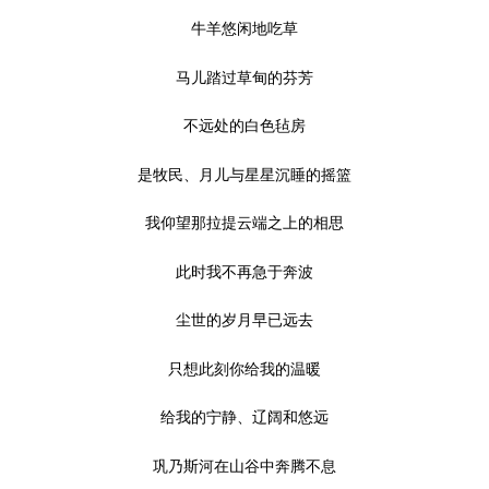
牛羊悠闲地吃草
马儿踏过草甸的芬芳
不远处的白色毡房
是牧民、月儿与星星沉睡的摇篮
我仰望那拉提云端之上的相思
此时我不再急于奔波
尘世的岁月早已远去
只想此刻你给我的温暖
给我的宁静、辽阔和悠远
巩乃斯河在山谷中奔腾不息