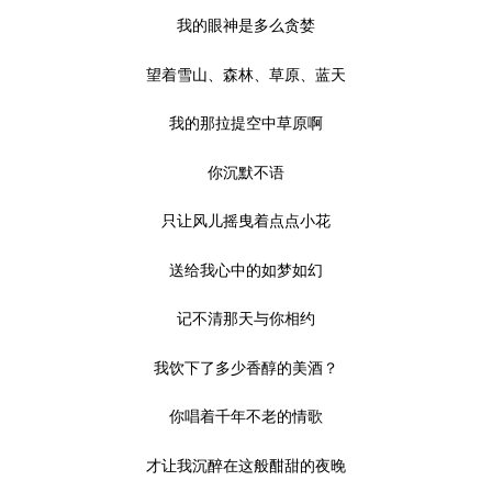
我的眼神是多么贪婪
望着雪山、森林、草原、蓝天
我的那拉提空中草原啊
你沉默不语
只让风儿摇曳着点点小花
送给我心中的如梦如幻
记不清那天与你相约
我饮下了多少香醇的美酒？
你唱着千年不老的情歌
才让我沉醉在这般酣甜的夜晚