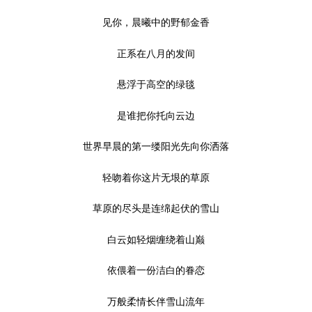
见你，晨曦中的野郁金香
正系在八月的发间
悬浮于高空的绿毯
是谁把你托向云边
世界早晨的第一缕阳光先向你洒落
轻吻着你这片无垠的草原
草原的尽头是连绵起伏的雪山
白云如轻烟缠绕着山巅
依偎着一份洁白的眷恋
万般柔情长伴雪山流年