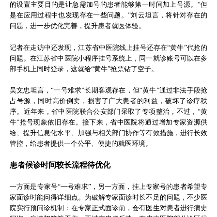
的设置主要目的是让急需加号的患者能够第一时间加上号源。“但
是在应用过程中也发现存在一些问题。”刘云坦言，将针对存在的
问题，进一步优化完善，提升患者就医体验。
记者在走访中还发现，江苏省中医院线上挂号还存在“黄牛”代抢的
问题。在江苏省中医院小程序挂号系统上，同一就诊账号可以在多
部手机上同时登录，这就给“黄牛”抢票钻了空子。
吴文忠坦言，“一号难求”长期客观存在，但“黄牛”通过非法手段抢
占号源，同时高价倒卖，损害了广大患者的利益，破坏了诊疗秩
序。近年来，省中医院联合公安部门采取了专项整治，不过，“黄
牛”抢号现象依旧存在。接下来，省中医院将通过增加专家资源供
给、提升信息化水平、加强与相关部门协作等有效措施，进行长效
管控，给患者提供一个公平、便捷的就医环境。
患者候诊时间较长流程待优化
一方面是专家号“一号难求”，另一方面，挂上专家号的患者希望专
家面诊时能问得详细点。为破解专家面诊时长不足的问题，不少医
院实行预问诊机制：在专家正式面诊前，会有医生对患者进行病史