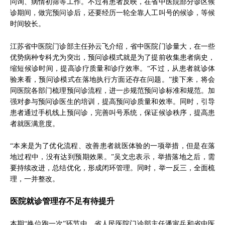
问询、病情初筛等工作。不过有患者反映，在省中医院部分诊区候
诊期间，做完预问诊后，还要经历一轮全靠人工叫号的候诊，等候
时间较长。
江苏省中医院门诊部主任孙云飞介绍，省中医院门诊量大，在一些
优势病种专科尤为突出，预问诊模式就是为了提前收集患者病史，
缩短候诊时间，提高诊疗质量和诊疗效率。“不过，从患者就诊体
验来看，预问诊模式在落地执行方面还存在问题。”接下来，将会
同医院各部门梳理预问诊流程，进一步规范预问诊标准和规范。加
强对参与预问诊医生的培训，提高预问诊质量和效率。同时，引导
患者通过手机线上预问诊，完善叫号系统，保证候诊秩序，提高患
者就医满意度。
“本来是为了优化流程、改善患者就医体验的一项举措，但是在落
地过程中，没有达到预期效果。”吴文忠表示，举措落地之后，需
要持续改进，总结优化，形成闭环管理。同时，举一反三，全面梳
理，一并整改。
医院就诊管理存不足有待提升
本期“换位跑一次”环节中，省人民医院门诊部主任潘寅兵和省中医