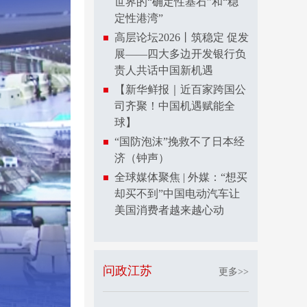
世界的“确定性基石”和“稳
定性港湾”
高层论坛2026丨筑稳定 促发
展——四大多边开发银行负
责人共话中国新机遇
【新华鲜报｜近百家跨国公
司齐聚！中国机遇赋能全
球】
“国防泡沫”挽救不了日本经
济（钟声）
全球媒体聚焦 | 外媒：“想买
却买不到”中国电动汽车让
美国消费者越来越心动
问政江苏
更多>>