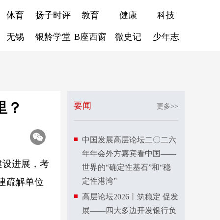
体育
扬子时评
教育
健康
科技
无锡
银龄学堂
B座西窗
微史记
少年志
里？
要闻
更多>>
中国发展高层论坛二〇二六
年年会外方嘉宾看中国——
建设进展，考
世界的“确定性基石”和“稳
建疏解单位
定性港湾”
高层论坛2026丨筑稳定 促发
展——四大多边开发银行负