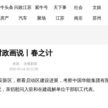
紫牛头条
问政江苏
紫牛号
天下事
社会
文娱
房产
汽车
聚场
江苏
南京
苏州
时政画说丨春之计
来源：
央视新闻
2026-03-24 20:22:00
新区，察看启动区建设进展，考察中国华能集团有
况，亲切慰问入驻和在建疏解单位干部职工代表。