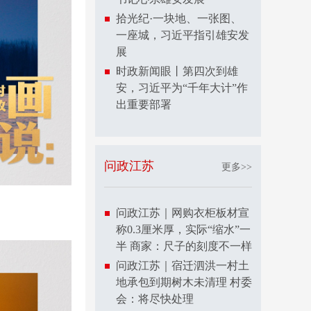
拾光纪·一块地、一张图、
一座城，习近平指引雄安发
展
时政新闻眼丨第四次到雄
安，习近平为“千年大计”作
出重要部署
问政江苏
更多>>
问政江苏｜网购衣柜板材宣
称0.3厘米厚，实际“缩水”一
半 商家：尺子的刻度不一样
问政江苏｜宿迁泗洪一村土
地承包到期树木未清理 村委
会：将尽快处理