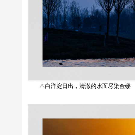
△白洋淀日出，清澈的水面尽染金缕