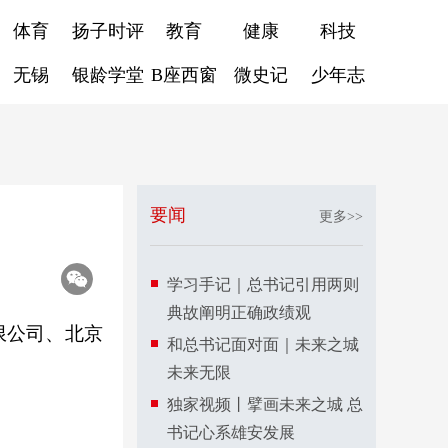
体育
扬子时评
教育
健康
科技
无锡
银龄学堂
B座西窗
微史记
少年志
要闻
更多>>
学习手记｜总书记引用两则
典故阐明正确政绩观
限公司、北京
和总书记面对面｜未来之城
未来无限
独家视频丨擘画未来之城 总
书记心系雄安发展