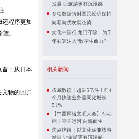
发展 让旅游更有沉浸感
注。
多项数据折射国民经济保持
归还程序更加
向新向优发展态势
文化中国行|龙门守珍：为千
希望。
年石窟注入“数字生命力”
兔首；从日本
相关新闻
权威数读｜超645亿件！前4
失文物的回归
个月快递业务量同比增长
5.1%
【中国网络文明大会】AI动
画丨平陆运河 向海而生
焦点访谈｜以文化赋能旅游
发展 让旅游更有沉浸感