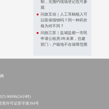
制，无预约现场登记也可参
观
问政互动｜人工耳蜗植入可
以医保报销吗？同一种药价
格为何不同？
问政江苏｜盐城盐都一市民
申请公租房3年未果，住建
部门：户籍地不在保障范围
网
96096(24小时)
作经营许可证苏字第394号