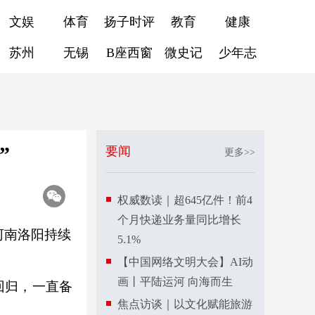
文娱
体育
扬子时评
教育
健康
苏州
无锡
B座西窗
微史记
少年志
”
要闻
更多>>
权威数读｜超645亿件！前4
个月快递业务量同比增长
在河南洛阳持续
5.1%
【中国网络文明大会】AI动
画丨平陆运河 向海而生
回归，一直备
焦点访谈｜以文化赋能旅游