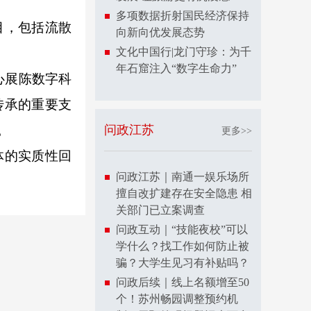
多项数据折射国民经济保持
目，包括流散
向新向优发展态势
文化中国行|龙门守珍：为千
年石窟注入“数字生命力”
心展陈数字科
传承的重要支
。
问政江苏
更多>>
体的实质性回
问政江苏｜南通一娱乐场所
擅自改扩建存在安全隐患 相
关部门已立案调查
问政互动｜“技能夜校”可以
学什么？找工作如何防止被
骗？大学生见习有补贴吗？
问政后续｜线上名额增至50
个！苏州畅园调整预约机