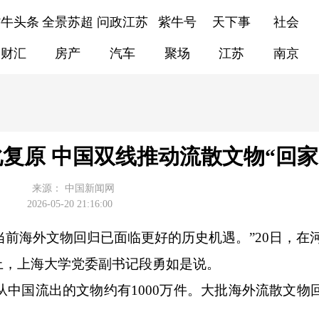
紫牛头条
全景苏超
问政江苏
紫牛号
天下事
社会
财汇
房产
汽车
聚场
江苏
南京
复原 中国双线推动流散文物“回家
来源：
中国新闻网
2026-05-20 21:16:00
宁)“当前海外文物回归已面临更好的历史机遇。”20日，
上，上海大学党委副书记段勇如是说。
中国流出的文物约有1000万件。大批海外流散文物