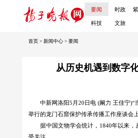
要闻
时政
科技
文旅
首页
>
新闻中心
>
要闻
从历史机遇到数字化
中新网
洛阳5月20日电 (阚力 王佳
举行的龙门石窟保护传承传播工作座谈会
据中国文物学会统计，1840年以来，从
受关注。