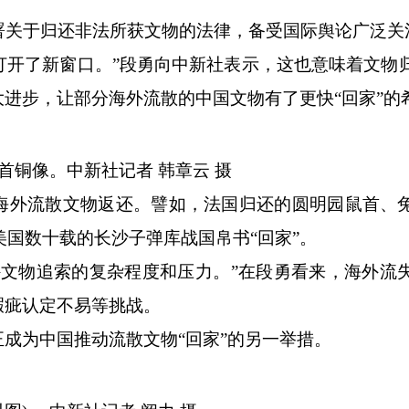
关于归还非法所获文物的法律，备受国际舆论广泛关
打开了新窗口。”段勇向
中新社
表示，这也意味着文物
进步，让部分海外流散的中国文物有了更快“回家”的
首铜像。
中新社
记者 韩章云 摄
外流散文物返还。譬如，法国归还的圆明园鼠首、
散美国数十载的长沙子弹库战国帛书“回家”。
物追索的复杂程度和压力。”在段勇看来，海外流
瑕疵认定不易等挑战。
为中国推动流散文物“回家”的另一举措。