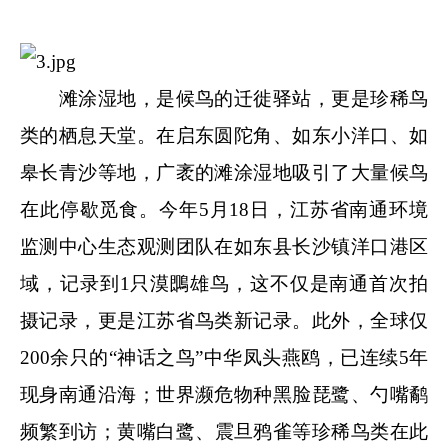
滩涂湿地，是候鸟的迁徙驿站，更是珍稀鸟
类的栖息天堂。在启东圆陀角、如东小洋口、如
皋长青沙等地，广袤的滩涂湿地吸引了大量候鸟
在此停歇觅食。今年5月18日，江苏省南通环境
监测中心生态观测团队在如东县长沙镇洋口港区
域，记录到1只
漠䳭
雄鸟，这不仅是南通首次拍
摄记录，更是江苏省鸟类新记录。此外，全球仅
200余只的“神话之鸟”中华凤头燕鸥，已连续5年
现身南通沿海；世界濒危物种黑脸琵鹭、勺嘴鹬
频繁到访；黄嘴白鹭、震旦鸦雀等珍稀鸟类在此